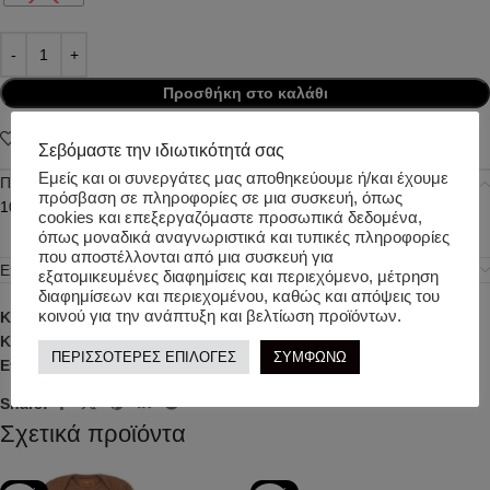
Προσθήκη στο καλάθι
Add to wishlist
Σεβόμαστε την ιδιωτικότητά σας
Εμείς και οι συνεργάτες μας αποθηκεύουμε ή/και έχουμε
Περιγραφή
πρόσβαση σε πληροφορίες σε μια συσκευή, όπως
100% Cotton
cookies και επεξεργαζόμαστε προσωπικά δεδομένα,
όπως μοναδικά αναγνωριστικά και τυπικές πληροφορίες
που αποστέλλονται από μια συσκευή για
Επιπλέον πληροφορίες
εξατομικευμένες διαφημίσεις και περιεχόμενο, μέτρηση
διαφημίσεων και περιεχομένου, καθώς και απόψεις του
κοινού για την ανάπτυξη και βελτίωση προϊόντων.
Κωδικός προϊόντος:
t5740/f
Κατηγορίες:
ΒΡΕΦΙΚΑ
,
ΚΟΡΙΤΣΙ
,
ΧΕΙΜΕΡΙΝΑ ΡΟΥΧΑ
ΠΕΡΙΣΣΟΤΕΡΕΣ ΕΠΙΛΟΓΕΣ
ΣΥΜΦΩΝΩ
Ετικέτα:
TWO IN A CASTLE
Share:
Σχετικά προϊόντα