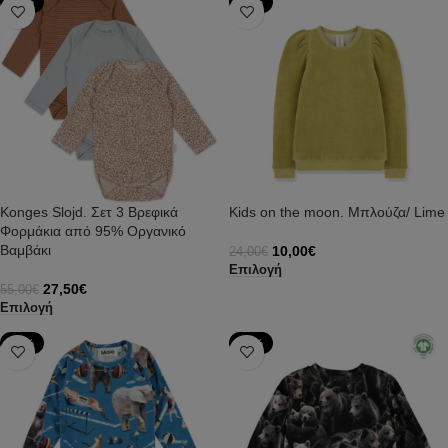
-50%
-58%
Konges Slojd. Σετ 3 Βρεφικά
Kids on the moon. Μπλούζα/ Lime
Φορμάκια από 95% Οργανικό
Βαμβάκι
10,00
€
24,00
€
Επιλογή
27,50
€
55,00
€
Επιλογή
-71%
-71%