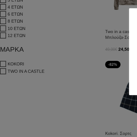
4 ΕΤΩΝ
6 ΕΤΩΝ
8 ΕΤΩΝ
10 ΕΤΩΝ
Two in a castle.
12 ΕΤΩΝ
Μπλούζα-Σορτς
ΜΑΡΚΑ
24,50
€
49,00
€
Επιλογή
KOKORI
-82%
TWO IN A CASTLE
Kokori. Σορτς