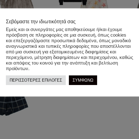
Σεβόμαστε την ιδιωτικότητά σας
Εμείς και οι συνεργάτες μας αποθηκεύουμε ή/και έχουμε
 Βελουτέ Σετ
Two in a castle. Σετ Stars Παγιέτα
Kokor
πρόσβαση σε πληροφορίες σε μια συσκευή, όπως cookies
Σορτς-Μπλούζα Φούτερ
και επεξεργαζόμαστε προσωπικά δεδομένα, όπως μοναδικά
60,00
€
αναγνωριστικά και τυπικές πληροφορίες που αποστέλλονται
27,00
€
Επιλο
54,00
€
από μια συσκευή για εξατομικευμένες διαφημίσεις και
Επιλογή
περιεχόμενο, μέτρηση διαφημίσεων και περιεχομένου, καθώς
και απόψεις του κοινού για την ανάπτυξη και βελτίωση
προϊόντων.
ΠΕΡΙΣΣΟΤΕΡΕΣ ΕΠΙΛΟΓΕΣ
ΣΥΜΦΩΝΩ