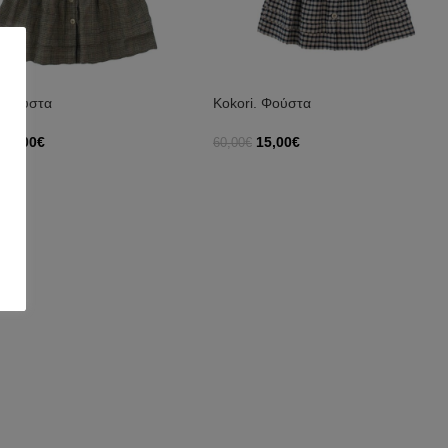
i.Φούστα
Kokori. Φούστα
15,00
€
15,00
€
60,00
€
γή
Επιλογή