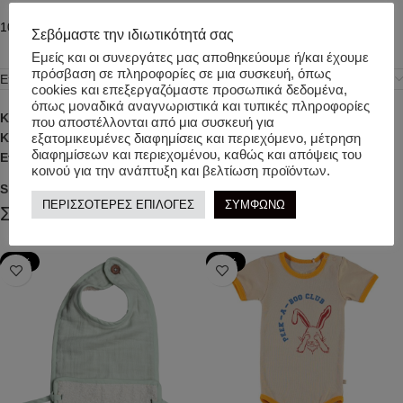
100%Co
Σεβόμαστε την ιδιωτικότητά σας
Εμείς και οι συνεργάτες μας αποθηκεύουμε ή/και έχουμε
πρόσβαση σε πληροφορίες σε μια συσκευή, όπως
Επιπλέον πληροφορίες
cookies και επεξεργαζόμαστε προσωπικά δεδομένα,
όπως μοναδικά αναγνωριστικά και τυπικές πληροφορίες
Κωδικός προϊόντος:
jd-aw207
που αποστέλλονται από μια συσκευή για
Κατηγορίες:
ΒΡΕΦΙΚΑ
,
ΚΟΡΙΤΣΙ
,
ΧΕΙΜΕΡΙΝΑ ΡΟΥΧΑ
εξατομικευμένες διαφημίσεις και περιεχόμενο, μέτρηση
διαφημίσεων και περιεχομένου, καθώς και απόψεις του
Ετικέτα:
JULIE DAUSELL
κοινού για την ανάπτυξη και βελτίωση προϊόντων.
Share:
ΠΕΡΙΣΣΟΤΕΡΕΣ ΕΠΙΛΟΓΕΣ
ΣΥΜΦΩΝΩ
Σχετικά προϊόντα
-49%
-50%