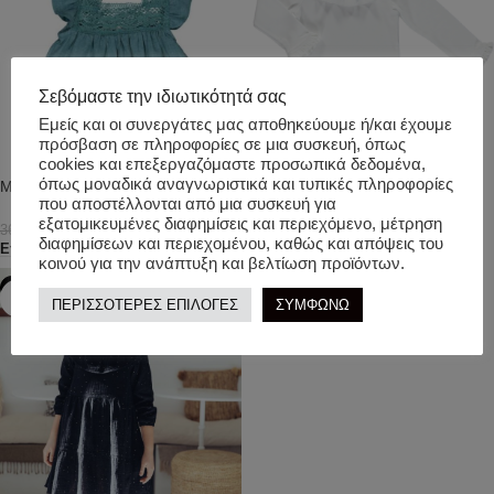
Σεβόμαστε την ιδιωτικότητά σας
Εμείς και οι συνεργάτες μας αποθηκεύουμε ή/και έχουμε
Mimichic. Μπλούζα
πρόσβαση σε πληροφορίες σε μια συσκευή, όπως
cookies και επεξεργαζόμαστε προσωπικά δεδομένα,
13,00
€
26,00
€
όπως μοναδικά αναγνωριστικά και τυπικές πληροφορίες
Mimichic. Λινή Μπλούζα Lagoon
Επιλογή
που αποστέλλονται από μια συσκευή για
εξατομικευμένες διαφημίσεις και περιεχόμενο, μέτρηση
12,00
€
36,00
€
διαφημίσεων και περιεχομένου, καθώς και απόψεις του
Επιλογή
κοινού για την ανάπτυξη και βελτίωση προϊόντων.
-50%
ΠΕΡΙΣΣΟΤΕΡΕΣ ΕΠΙΛΟΓΕΣ
ΣΥΜΦΩΝΩ