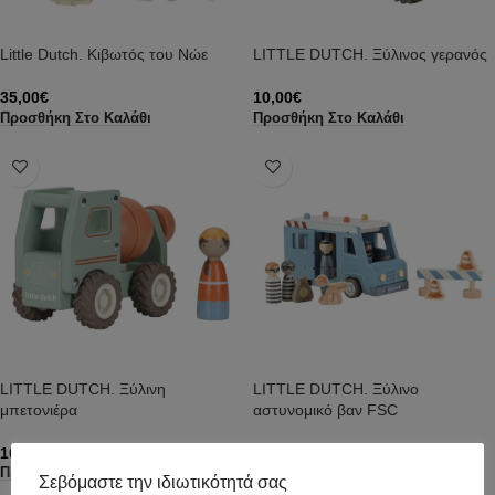
Little Dutch. Κιβωτός του Νώε
LITTLE DUTCH. Ξύλινος γερανός
35,00
€
10,00
€
Προσθήκη Στο Καλάθι
Προσθήκη Στο Καλάθι
LITTLE DUTCH. Ξύλινη
LITTLE DUTCH. Ξύλινο
μπετονιέρα
αστυνομικό βαν FSC
10,00
€
28,00
€
Προσθήκη Στο Καλάθι
Προσθήκη Στο Καλάθι
Σεβόμαστε την ιδιωτικότητά σας