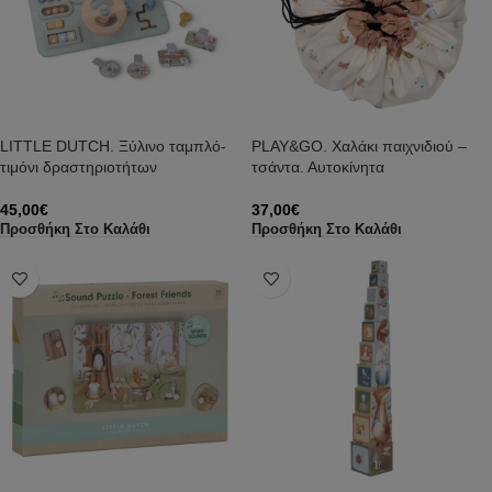
LITTLE DUTCH. Ξύλινο ταμπλό-
PLAY&GO. Χαλάκι παιχνιδιού –
τιμόνι δραστηριοτήτων
τσάντα. Αυτοκίνητα
45,00
€
37,00
€
Προσθήκη Στο Καλάθι
Προσθήκη Στο Καλάθι