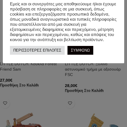
Εμείς και οι συνεργάτες μας αποθηκεύουμε ή/και έχουμε
πρόσβαση σε πληροφορίες σε μια συσκευή, όπως
cookies και επεξεργαζόμαστε προσωπικά δεδομένα,
όπως μοναδικά αναγνωριστικά και τυπικές πληροφορίες
που αποστέλλονται από μια συσκευή για
εξατομικευμένες διαφημίσεις και περιεχόμενο, μέτρηση
διαφημίσεων και περιεχομένου, καθώς και απόψεις του
κοινού για την ανάπτυξη και βελτίωση προϊόντων.
ΠΕΡΙΣΣΟΤΕΡΕΣ ΕΠΙΛΟΓΕΣ
ΣΥΜΦΩΝΩ
LITTLE DUTCH. Κούκλα Forest
LITTLE DUTCH. Ξύλινο
Friend Sam
αστυνομικό τμήμα με αξεσουάρ
FSC
27,00
€
28,00
€
Προσθήκη Στο Καλάθι
Προσθήκη Στο Καλάθι