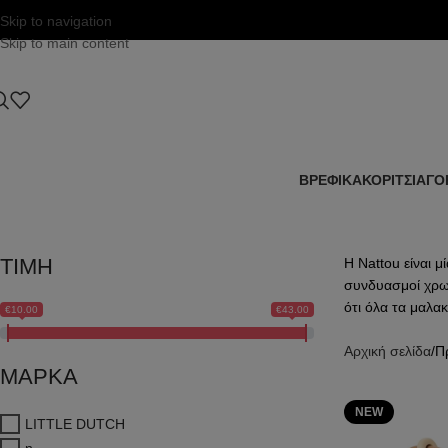
Skip to navigation
Skip to main content
ΒΡΕΦΙΚΑ
ΚΟΡΙΤΣΙ
ΑΓΟ
ΤΙΜΗ
Η Nattou είναι 
συνδυασμοί χρωμ
ότι όλα τα μαλακ
€10.00
€43.00
Αρχική σελίδα
Π
ΜΑΡΚΑ
NEW
LITTLE DUTCH
n