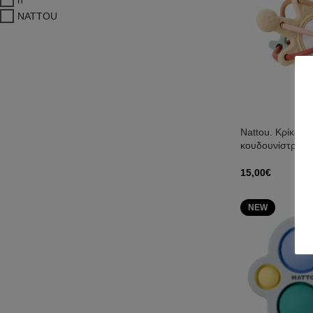
NATTOU
Nattou. Κρίκος 
κουδουνίστρα Ga
15,00
€
Προσθήκη Στο Κ
NEW