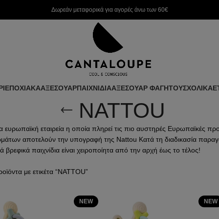
Δωρεάν μεταφορικά για αγορές άνω των 60€
ΡΙ
ΕΠΟΧΙΑΚΑ
ΑΞΕΣΟΥΑΡ
ΠΑΙΧΝΙΔΙΑ
ΑΞΕΣΟΥΑΡ ΦΑΓΗΤΟΥ
ΣΧΟΛΙΚΑ
Ε
NATTOU
μία ευρωπαϊκή εταιρεία η οπoία πληρεί τις πιο αυστηρές Ευρωπαϊκές π
άτων αποτελούν την υπογραφή της Nattou Κατά τη διαδικασία παραγωγής
ά βρεφικά παιχνίδια είναι χειροποίητα από την αρχή έως το τέλος!
ροϊόντα με ετικέτα “NATTOU”
NEW
NEW