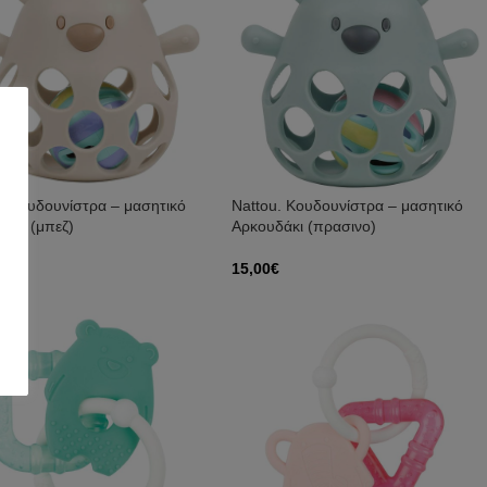
. Κουδουνίστρα – μασητικό
Nattou. Κουδουνίστρα – μασητικό
άκι (μπεζ)
Αρκουδάκι (πρασινο)
€
15,00
€
ήκη Στο Καλάθι
Προσθήκη Στο Καλάθι