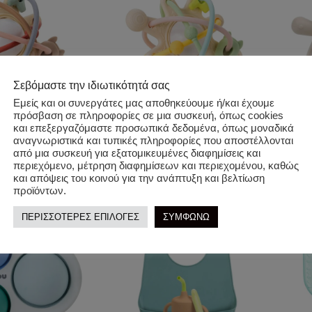
Σεβόμαστε την ιδιωτικότητά σας
Εμείς και οι συνεργάτες μας αποθηκεύουμε ή/και έχουμε
πρόσβαση σε πληροφορίες σε μια συσκευή, όπως cookies
και επεξεργαζόμαστε προσωπικά δεδομένα, όπως μοναδικά
οδοντοφυΐας
Nattou. Κρίκος οδοντοφυΐας
Nattou
αναγνωριστικά και τυπικές πληροφορίες που αποστέλλονται
laxy (μπεζ)
κουδουνίστρα Galaxy
Αρκουδ
από μια συσκευή για εξατομικευμένες διαφημίσεις και
περιεχόμενο, μέτρηση διαφημίσεων και περιεχομένου, καθώς
15,00
€
15,00
και απόψεις του κοινού για την ανάπτυξη και βελτίωση
αλάθι
Προσθήκη Στο Καλάθι
Προσθ
προϊόντων.
ΠΕΡΙΣΣΟΤΕΡΕΣ ΕΠΙΛΟΓΕΣ
ΣΥΜΦΩΝΩ