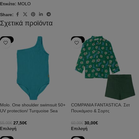
Ετικέτα:
MOLO
Share:
Σχετικά προϊόντα
-50%
-50%
Molo. One shoulder swimsuit 50+
COMPANIA FANTASTICA. Σετ
UV protection/ Turquoise Sea
Πουκάμισο & Σορτς
27,50
€
30,00
€
55,00
€
60,00
€
Επιλογή
Επιλογή