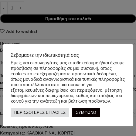
Προσθήκη στο καλάθι
Add to wishlist
Περιγραφή
Βαμβακερό Φανελάκι με υπέροχο μήνυμα “One World, One Love”!
Σεβόμαστε την ιδιωτικότητά σας
Εμείς και οι συνεργάτες μας αποθηκεύουμε ή/και έχουμε
100% Org Co
πρόσβαση σε πληροφορίες σε μια συσκευή, όπως
cookies και επεξεργαζόμαστε προσωπικά δεδομένα,
Το συγκεκριμένο προϊόν διαθέτει πιστοποίηση GOTS, που σημαίνει ότι
όπως μοναδικά αναγνωριστικά και τυπικές πληροφορίες
κατασκευάστηκε από οργανικές πρώτες ύλες και η διαδικασία
που αποστέλλονται από μια συσκευή για
παραγωγής του βασίστηκε σε αυστηρές περιβαλλοντικές και κοινωνικές
εξατομικευμένες διαφημίσεις και περιεχόμενο, μέτρηση
διαφημίσεων και περιεχομένου, καθώς και απόψεις του
προϋποθέσεις.
κοινού για την ανάπτυξη και βελτίωση προϊόντων.
ΠΕΡΙΣΣΟΤΕΡΕΣ ΕΠΙΛΟΓΕΣ
ΣΥΜΦΩΝΩ
Επιπλέον πληροφορίες
Κωδικός προϊόντος:
A108
Κατηγορίες:
ΚΑΛΟΚΑΙΡΙΝΑ
,
ΚΟΡΙΤΣΙ