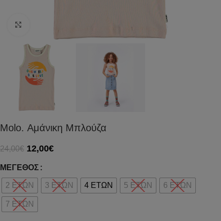
Click to enlarge
Molo. Αμάνικη Μπλούζα
12,00
€
24,00
€
ΜΈΓΕΘΟΣ
2 ΕΤΩΝ
3 ΕΤΩΝ
4 ΕΤΩΝ
5 ΕΤΩΝ
6 ΕΤΩΝ
7 ΕΤΩΝ