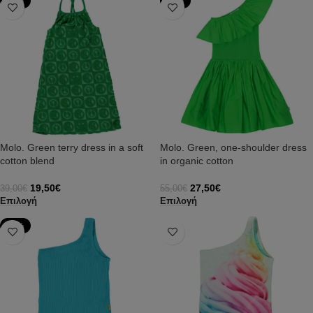
-50%
-50%
Molo. Green terry dress in a soft
Molo. Green, one-shoulder dress
cotton blend
in organic cotton
19,50
€
27,50
€
39,00
€
55,00
€
Επιλογή
Επιλογή
-50%