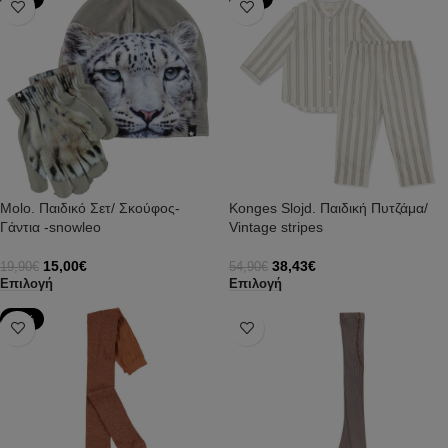
Molo. Παιδικό Σετ/ Σκούφος-
Konges Slojd. Παιδική Πυτζάμα/
Γάντια -snowleo
Vintage stripes
15,00
€
38,43
€
19,90
€
54,90
€
Επιλογή
Επιλογή
-40%