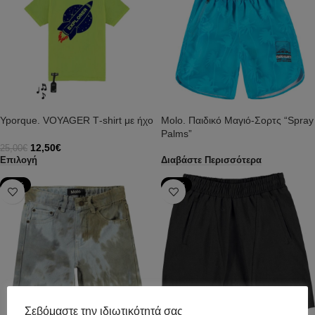
Yporque. VOYAGER Τ-shirt με ήχο
Molo. Παιδικό Μαγιό-Σορτς “Spray
Palms”
12,50
€
25,00
€
Επιλογή
Διαβάστε Περισσότερα
-50%
-50%
Σεβόμαστε την ιδιωτικότητά σας