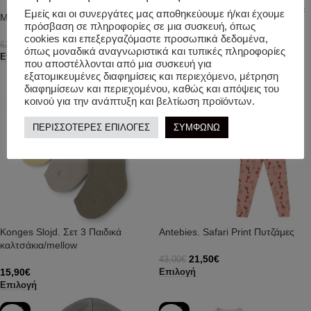
Molo. Παιδική Μακό Βερμούδα με
Εμείς και οι συνεργάτες μας αποθηκεύουμε ή/και έχουμε
Molo. Kids’ Denim Shorts/ Tie-Dye
χαμηλό καβάλο
πρόσβαση σε πληροφορίες σε μια συσκευή, όπως
cookies και επεξεργαζόμαστε προσωπικά δεδομένα,
31,45
€
62,90
€
14,95
€
29,90
€
όπως μοναδικά αναγνωριστικά και τυπικές πληροφορίες
Επιλογή
Επιλογή
που αποστέλλονται από μια συσκευή για
εξατομικευμένες διαφημίσεις και περιεχόμενο, μέτρηση
-50%
διαφημίσεων και περιεχομένου, καθώς και απόψεις του
κοινού για την ανάπτυξη και βελτίωση προϊόντων.
ΠΕΡΙΣΣΟΤΕΡΕΣ ΕΠΙΛΟΓΕΣ
ΣΥΜΦΩΝΩ
Konges Slojd. Σετ 3 Παιδικά
Antebies. Safari Print Πυτζάμες
καλτσάκια/mellow
21,50
€
43,00
€
15,90
€
Επιλογή
Επιλογή
-25%
-30%