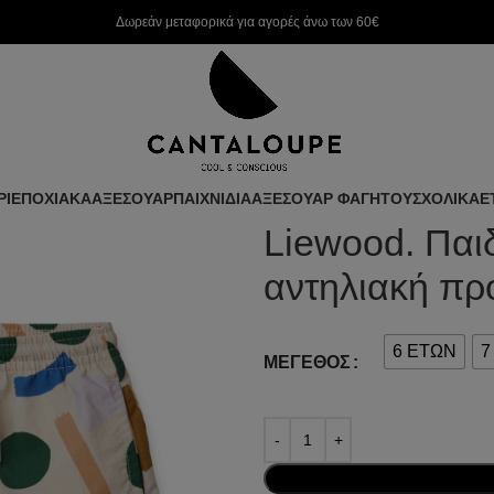
Δωρεάν μεταφορικά για αγορές άνω των 60€
ΡΙ
ΕΠΟΧΙΑΚΑ
ΑΞΕΣΟΥΑΡ
ΠΑΙΧΝΙΔΙΑ
ΑΞΕΣΟΥΑΡ ΦΑΓΗΤΟΥ
ΣΧΟΛΙΚΑ
Ε
Liewood. Παι
αντηλιακή πρ
6 ΕΤΩΝ
7
ΜΈΓΕΘΟΣ