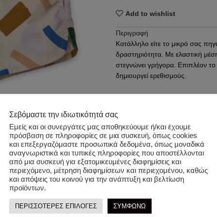
Add to wishlist
Περιγραφή
Κατάλληλο είτε το μικρό σας πηγαί
δραστηριότητα. Με ελαστική μέση
στεγνώνει γρήγορα. Επιπλέον το
δημιουργεί ερεθισμούς.
Επιπλέον πληροφορίες
Σεβόμαστε την ιδιωτικότητά σας
Κωδικός προϊόντος:
LW19608/s
Εμείς και οι συνεργάτες μας αποθηκεύουμε ή/και έχουμε
Κατηγορίες:
ΑΓΟΡΙ
,
ΜΑΓΙΟ
πρόσβαση σε πληροφορίες σε μια συσκευή, όπως cookies
και επεξεργαζόμαστε προσωπικά δεδομένα, όπως μοναδικά
Ετικέτα:
LIEWOOD
αναγνωριστικά και τυπικές πληροφορίες που αποστέλλονται
από μια συσκευή για εξατομικευμένες διαφημίσεις και
Share:
περιεχόμενο, μέτρηση διαφημίσεων και περιεχομένου, καθώς
και απόψεις του κοινού για την ανάπτυξη και βελτίωση
προϊόντων.
ΠΕΡΙΣΣΟΤΕΡΕΣ ΕΠΙΛΟΓΕΣ
ΣΥΜΦΩΝΩ