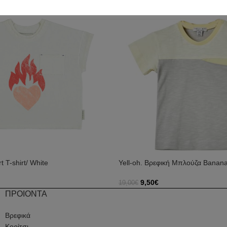
-50%
t T-shirt/ White
Yell-oh. Βρεφική Μπλούζα Banan
9,50
€
19,00
€
Επιλογή
ΠΡΟΙΟΝΤΑ
Βρεφικά
Κορίτσι