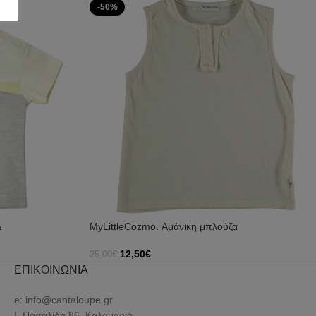
-50%
a
MyLittleCozmo. Αμάνικη μπλούζα
12,50
€
25,00
€
Επιλογή
ΕΠΙΚΟΙΝΩΝΙΑ
e: info@cantaloupe.gr
Ι. Πασαλίδη 86, Καλαμαριά