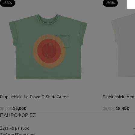
-58%
-50%
Piupiuchick. La Playa T-Shirt/ Green
Piupiuchick. Hear
15,00
€
18,45
€
36,00
€
36,90
€
Επιλογή
Επιλογή
ΠΛΗΡΟΦΟΡΙΕΣ
Σχετικά με εμάς
Τρόποι Πληρωμής