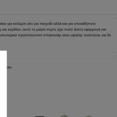
νει για κολύμπι είτε για παιχνίδι αλλά και για οποιαδήποτε
 και κορδόνι, αυτό το μαγιό-σορτς έχει πολύ άνετη εφαρμογή και
 εσωτερικό προστατευτικό σπασουάρ είναι υψηλής ποιότητας και δε
trokes