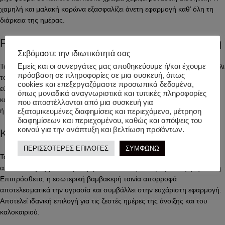
χαμηλή και μαλακή κορώνα εξασφαλίζει άνετη εφαρμογή καθ’ όλη τη
διάρκεια της ημέρας.
Ροζ bucket hat για παιδιά με άνετη εφαρμογή
Σεβόμαστε την ιδιωτικότητά σας
Εμείς και οι συνεργάτες μας αποθηκεύουμε ή/και έχουμε
Το ελαστικό τελείωμα βοηθά το καπέλο να εφαρμόζει σωστά στο κεφάλι
πρόσβαση σε πληροφορίες σε μια συσκευή, όπως
του παιδιού. Επιπλέον, διαθέτει αποσπώμενο λουράκι που στερεώνει
cookies και επεξεργαζόμαστε προσωπικά δεδομένα,
εύκολα κάτω από το πηγούνι με πρακτικό κλείσιμο velcro. Έτσι, το
όπως μοναδικά αναγνωριστικά και τυπικές πληροφορίες
καπέλο παραμένει σταθερό ακόμη και κατά τη διάρκεια του παιχνιδιού
που αποστέλλονται από μια συσκευή για
ή της βόλτας.
εξατομικευμένες διαφημίσεις και περιεχόμενο, μέτρηση
διαφημίσεων και περιεχομένου, καθώς και απόψεις του
κοινού για την ανάπτυξη και βελτίωση προϊόντων.
Καπέλο προστασίας από τον ήλιο Herschel
ΠΕΡΙΣΣΟΤΕΡΕΣ ΕΠΙΛΟΓΕΣ
ΣΥΜΦΩΝΩ
Το
Herschel Bucket Hat Cashmere Rose 2-4years
κατασκευάζεται
από
100% βαμβάκι
, προσφέροντας απαλή αίσθηση και υψηλή άνεση.
Επιπρόσθετα, η εσωτερική βαμβακερή ταινία απορροφά
αποτελεσματικά την υγρασία και συμβάλλει στην ευχάριστη εφαρμογή.
Αποτελεί ιδανική επιλογή για τις ζεστές ημέρες της άνοιξης και του
καλοκαιριού.