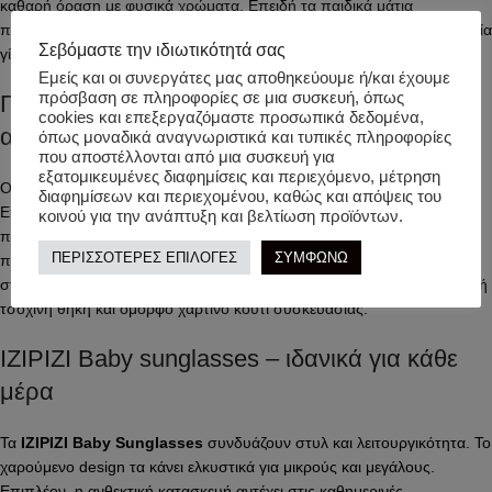
καθαρή όραση με φυσικά χρώματα. Επειδή τα παιδικά μάτια
παραμένουν πιο ευαίσθητα στην UVA ακτινοβολία, η σωστή προστασία
Σεβόμαστε την ιδιωτικότητά σας
γίνεται απαραίτητη από νωρίς.
Εμείς και οι συνεργάτες μας αποθηκεύουμε ή/και έχουμε
πρόσβαση σε πληροφορίες σε μια συσκευή, όπως
Παιδικά γυαλιά ηλίου Apricot – ευελιξία και
cookies και επεξεργαζόμαστε προσωπικά δεδομένα,
ασφάλεια
όπως μοναδικά αναγνωριστικά και τυπικές πληροφορίες
που αποστέλλονται από μια συσκευή για
εξατομικευμένες διαφημίσεις και περιεχόμενο, μέτρηση
Ο σκελετός κατασκευάζεται από υλικά χωρίς BPA και υποαλλεργικά.
διαφημίσεων και περιεχομένου, καθώς και απόψεις του
Επιπλέον, διαθέτει εξαιρετική ευκαμψία και αντοχή. Οι ίσιοι βραχίονες
κοινού για την ανάπτυξη και βελτίωση προϊόντων.
προσαρμόζονται εύκολα καθώς το παιδί μεγαλώνει. Ταυτόχρονα
ΠΕΡΙΣΣΟΤΕΡΕΣ ΕΠΙΛΟΓΕΣ
ΣΥΜΦΩΝΩ
περιλαμβάνεται αποσπώμενο λουράκι σιλικόνης το οποίο εξασφαλίζει
σταθερή εφαρμογή σε κάθε κίνηση. Τέλος τα γυαλιά έρχονται σε κομψή
τσόχινη θήκη και όμορφο χάρτινο κουτί συσκευασίας.
IZIPIZI Baby sunglasses – ιδανικά για κάθε
μέρα
Τα
IZIPIZI Baby Sunglasses
συνδυάζουν στυλ και λειτουργικότητα. Το
χαρούμενο design τα κάνει ελκυστικά για μικρούς και μεγάλους.
Επιπλέον, η ανθεκτική κατασκευή αντέχει στις καθημερινές