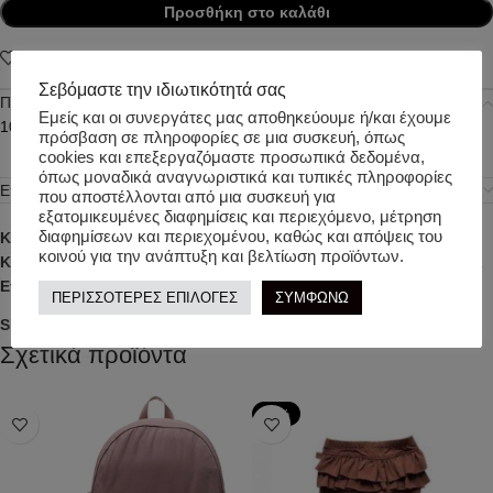
Προσθήκη στο καλάθι
Add to wishlist
Σεβόμαστε την ιδιωτικότητά σας
Περιγραφή
Εμείς και οι συνεργάτες μας αποθηκεύουμε ή/και έχουμε
100% Cotton
πρόσβαση σε πληροφορίες σε μια συσκευή, όπως
cookies και επεξεργαζόμαστε προσωπικά δεδομένα,
όπως μοναδικά αναγνωριστικά και τυπικές πληροφορίες
Επιπλέον πληροφορίες
που αποστέλλονται από μια συσκευή για
εξατομικευμένες διαφημίσεις και περιεχόμενο, μέτρηση
διαφημίσεων και περιεχομένου, καθώς και απόψεις του
Κωδικός προϊόντος:
t5684
κοινού για την ανάπτυξη και βελτίωση προϊόντων.
Κατηγορίες:
ΒΡΕΦΙΚΑ
,
ΚΟΡΙΤΣΙ
,
ΧΕΙΜΕΡΙΝΑ
,
ΧΕΙΜΕΡΙΝΑ ΡΟΥΧΑ
Ετικέτα:
TWO IN A CASTLE
ΠΕΡΙΣΣΟΤΕΡΕΣ ΕΠΙΛΟΓΕΣ
ΣΥΜΦΩΝΩ
Share:
Σχετικά προϊόντα
-50%