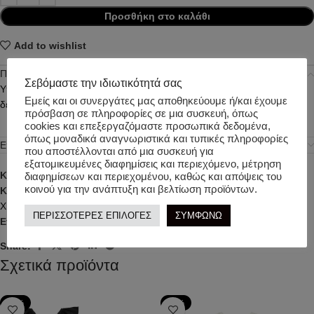
Προσθήκη στο καλάθι
Add to wishlist
Περιγραφή
Σεβόμαστε την ιδιωτικότητά σας
Υπέροχο σετ από φούτερ μπλούζα 100% Cot και φούστα από
Εμείς και οι συνεργάτες μας αποθηκεύουμε ή/και έχουμε
δερματίνη.
πρόσβαση σε πληροφορίες σε μια συσκευή, όπως
cookies και επεξεργαζόμαστε προσωπικά δεδομένα,
όπως μοναδικά αναγνωριστικά και τυπικές πληροφορίες
Επιπλέον πληροφορίες
που αποστέλλονται από μια συσκευή για
εξατομικευμένες διαφημίσεις και περιεχόμενο, μέτρηση
Κωδικός προϊόντος:
t5546
διαφημίσεων και περιεχομένου, καθώς και απόψεις του
κοινού για την ανάπτυξη και βελτίωση προϊόντων.
Κατηγορίες:
ΒΡΕΦΙΚΑ
,
ΚΟΡΙΤΣΙ
,
ΚΟΡΙΤΣΙ
,
ΣΕΤ
,
ΧΕΙΜΕΡΙΝΑ
,
ΧΕΙΜΕΡΙΝΑ ΡΟΥΧΑ
ΠΕΡΙΣΣΟΤΕΡΕΣ ΕΠΙΛΟΓΕΣ
ΣΥΜΦΩΝΩ
Ετικέτα:
TWO IN A CASTLE
Share:
Σχετικά προϊόντα
-39%
-50%