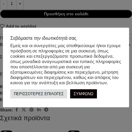
Προσθήκη στο καλάθι
Add to wishlist
Σεβόμαστε την ιδιωτικότητά σας
Περιγραφή
Βελουτέ ολόσωμη φόρμα, με την πιο χαριτωμένη κουνελίσια κουκούλα.
Εμείς και οι συνεργάτες μας αποθηκεύουμε ή/και έχουμε
πρόσβαση σε πληροφορίες σε μια συσκευή, όπως
cookies και επεξεργαζόμαστε προσωπικά δεδομένα,
Σύνθεση: 93% POL 7%ELA
όπως μοναδικά αναγνωριστικά και τυπικές πληροφορίες
που αποστέλλονται από μια συσκευή για
εξατομικευμένες διαφημίσεις και περιεχόμενο, μέτρηση
Επιπλέον πληροφορίες
διαφημίσεων και περιεχομένου, καθώς και απόψεις του
κοινού για την ανάπτυξη και βελτίωση προϊόντων.
Κωδικός προϊόντος:
t5720
Κατηγορίες:
ΒΡΕΦΙΚΑ
,
ΚΟΡΙΤΣΙ
,
ΧΕΙΜΕΡΙΝΑ ΡΟΥΧΑ
ΠΕΡΙΣΣΟΤΕΡΕΣ ΕΠΙΛΟΓΕΣ
ΣΥΜΦΩΝΩ
Ετικέτα:
TWO IN A CASTLE
Share:
Σχετικά προϊόντα