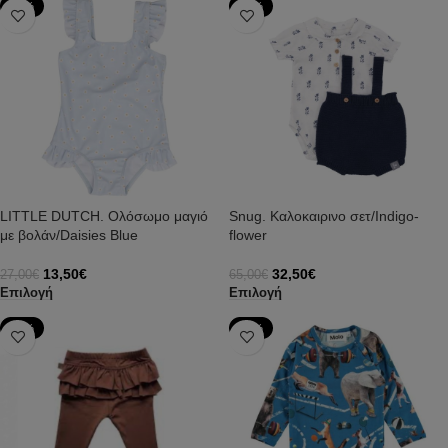
-50%
-50%
LITTLE DUTCH. Ολόσωμο μαγιό
Snug. Καλοκαιρινο σετ/Indigo-
με βολάν/Daisies Blue
flower
13,50
€
32,50
€
27,00
€
65,00
€
Επιλογή
Επιλογή
-50%
-71%