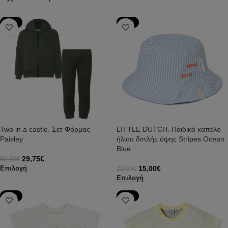
-50%
-25%
Two in a castle. Σετ Φόρμας
LITTLE DUTCH. Παιδικό καπέλο
Paisley
ήλιου διπλής όψης Stripes Ocean
Blue
29,75
€
59,50
€
15,00
€
Επιλογή
20,00
€
Επιλογή
-50%
-50%