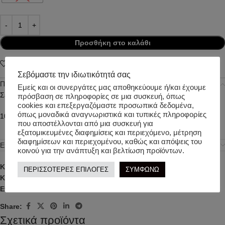
Προσθήκη στο καλάθι
Add to wishlist
Σεβόμαστε την ιδιωτικότητά σας
Περιγραφή
Εμείς και οι συνεργάτες μας αποθηκεύουμε ή/και έχουμε
Σετ Φόρμας
πρόσβαση σε πληροφορίες σε μια συσκευή, όπως
cookies και επεξεργαζόμαστε προσωπικά δεδομένα,
όπως μοναδικά αναγνωριστικά και τυπικές πληροφορίες
100% Cotton
που αποστέλλονται από μια συσκευή για
εξατομικευμένες διαφημίσεις και περιεχόμενο, μέτρηση
διαφημίσεων και περιεχομένου, καθώς και απόψεις του
Επιπλέον πληροφορίες
κοινού για την ανάπτυξη και βελτίωση προϊόντων.
Κωδικός προϊόντος:
t5870
ΠΕΡΙΣΣΟΤΕΡΕΣ ΕΠΙΛΟΓΕΣ
ΣΥΜΦΩΝΩ
Κατηγορίες:
ΑΓΟΡΙ
,
ΣΕΤ
,
ΧΕΙΜΕΡΙΝΑ
Ετικέτα:
TWO IN A CASTLE
Share:
Σχετικά προϊόντα