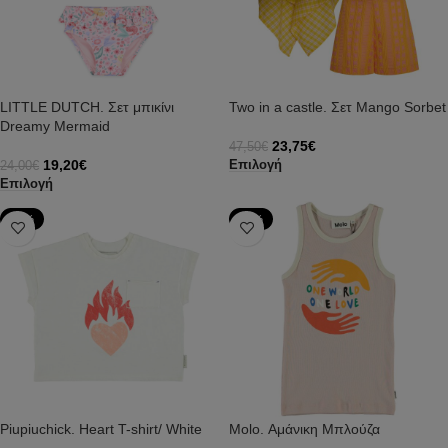
LITTLE DUTCH. Σετ μπικίνι
Two in a castle. Σετ Mango Sorbet
Dreamy Mermaid
23,75
€
47,50
€
19,20
€
Επιλογή
24,00
€
Επιλογή
-50%
-50%
Piupiuchick. Heart T-shirt/ White
Molo. Αμάνικη Μπλούζα