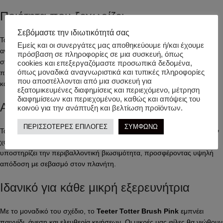
Ποιότητα που ξεχωρίζει
Σεβόμαστε την ιδιωτικότητά σας
Το ύφασμα του μαγιό είναι κατασκευασμένο από υπερ-μαλακό,
Εμείς και οι συνεργάτες μας αποθηκεύουμε ή/και έχουμε
ανακυκλωμένο υλικό κορυφαίας ποιότητας. Αντέχει στο χλώριο,
πρόσβαση σε πληροφορίες σε μια συσκευή, όπως
στεγνώνει γρήγορα και διατηρεί το στρώσιμό του ακόμα και μετά από
cookies και επεξεργαζόμαστε προσωπικά δεδομένα,
όπως μοναδικά αναγνωριστικά και τυπικές πληροφορίες
πολλές χρήσεις. Οι χρωστικές του είναι πιστοποιημένες με Oeko-Tex
που αποστέλλονται από μια συσκευή για
και ασφαλείς για το ευαίσθητο παιδικό δέρμα.
εξατομικευμένες διαφημίσεις και περιεχόμενο, μέτρηση
διαφημίσεων και περιεχομένου, καθώς και απόψεις του
Ανθεκτικότητα και οικολογική συνείδηση
κοινού για την ανάπτυξη και βελτίωση προϊόντων.
ΠΕΡΙΣΣΟΤΕΡΕΣ ΕΠΙΛΟΓΕΣ
ΣΥΜΦΩΝΩ
Το μαγιό είναι ανθεκτικό στη δημιουργία κόμπων (pilling resistant), δεν
χάνει την ελαστικότητά του και παραμένει σαν καινούργιο. Το ύφασμα
υποστηρίζει την περιβαλλοντική βιωσιμότητα, προσφέροντας υψηλή
απόδοση με σεβασμό στον πλανήτη.
Ιδανικό για κάθε μικρή εξερευνήτρια
Με το μοναδικό του σχέδιο, το
Teeter Totter Brush Pink
εμπνέει
παιχνίδι, άνεση και ελευθερία κινήσεων. Οι μικρές μας φίλες θα νιώθουν