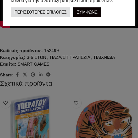
κοινού για την ανάπτυξη και βελτίωση προϊόντων.
ΠΕΡΙΣΣΟΤΕΡΕΣ ΕΠΙΛΟΓΕΣ
ΣΥΜΦΩΝΩ
Κωδικός προϊόντος:
152499
Κατηγορίες:
3-5 ΕΤΩΝ
,
ΠΑΖΛ/ΕΠΙΤΡΑΠΕΖΙΑ
,
ΠΑΙΧΝΙΔΙΑ
Ετικέτα:
SMART GAMES
Share:
Σχετικά προϊόντα