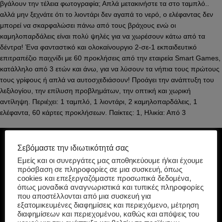
βγάλουν την τέλεια φωτογραφία; Απλά μετακινήστε τα στο ταμπλό..
αλλά μην ξεχνάτε ότι το λιοντάρι δεν αγαπά το νερό, ο ελέφαντας δεν
μπορεί να σκαρφαλώσει πάνω από τους βράχους ενώ οι
καμηλοπαρδάλεις είναι πολύ ψηλές για να χωρέσουν κάτω από τα
δέντρα! Ένα φανταστικό και ολοκαίνουργιο 2-σε-1 εκπαιδευτικό
επιτραπέζιο παιχνίδι με 60 προκλήσεις από την εταιρεία Smart Games,
κατάλληλο από 3 ετών και άνω, για να λύσουν τα νήπια τους πρώτους
τους γρίφους ή απλά να αυτοσχεδιάσουν! Προάγει την ανάπτυξη του
λεξιλογίου, την επίλυση προβλημάτων, την οπτική και χωρική
αντίληψη. Περιέχει: 1 ταμπλό, 1 λιοντάρι, 2 καμηλοπαρδάλεις, 1
ελέφαντα, 60 κάρτες προκλήσεων. Παίκτες: 1, Ηλικία: Από 3
Σεβόμαστε την ιδιωτικότητά σας
Εμείς και οι συνεργάτες μας αποθηκεύουμε ή/και έχουμε
πρόσβαση σε πληροφορίες σε μια συσκευή, όπως
cookies και επεξεργαζόμαστε προσωπικά δεδομένα,
όπως μοναδικά αναγνωριστικά και τυπικές πληροφορίες
που αποστέλλονται από μια συσκευή για
εξατομικευμένες διαφημίσεις και περιεχόμενο, μέτρηση
διαφημίσεων και περιεχομένου, καθώς και απόψεις του