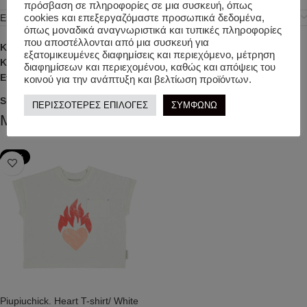
πρόσβαση σε πληροφορίες σε μια συσκευή, όπως
Επιπλέον πληροφορίες
cookies και επεξεργαζόμαστε προσωπικά δεδομένα,
όπως μοναδικά αναγνωριστικά και τυπικές πληροφορίες
που αποστέλλονται από μια συσκευή για
Κωδικός προϊόντος:
MN2420
εξατομικευμένες διαφημίσεις και περιεχόμενο, μέτρηση
Κατηγορίες:
ΚΑΛΟΚΑΙΡΙΝΑ
,
ΚΟΡΙΤΣΙ
διαφημίσεων και περιεχομένου, καθώς και απόψεις του
Ετικέτα:
PIUPIUCHICK
κοινού για την ανάπτυξη και βελτίωση προϊόντων.
Share:
ΠΕΡΙΣΣΟΤΕΡΕΣ ΕΠΙΛΟΓΕΣ
ΣΥΜΦΩΝΩ
Μπορεί επίσης να σας αρέσει…
-50%
Piupiuchick. Heart T-shirt/ White