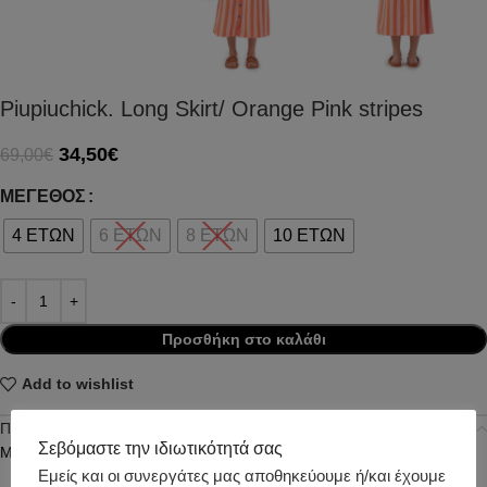
Piupiuchick. Long Skirt/ Orange Pink stripes
34,50
€
69,00
€
ΜΈΓΕΘΟΣ
4 ΕΤΩΝ
6 ΕΤΩΝ
8 ΕΤΩΝ
10 ΕΤΩΝ
Προσθήκη στο καλάθι
Add to wishlist
Περιγραφή
Σεβόμαστε την ιδιωτικότητά σας
Μακριά φούστα από 100% Cotton
Εμείς και οι συνεργάτες μας αποθηκεύουμε ή/και έχουμε