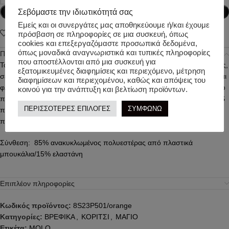
Σεβόμαστε την ιδιωτικότητά σας
Προσθήκη στο καλάθι
Εμείς και οι συνεργάτες μας αποθηκεύουμε ή/και έχουμε
Add to wishlist
πρόσβαση σε πληροφορίες σε μια συσκευή, όπως
cookies και επεξεργαζόμαστε προσωπικά δεδομένα,
όπως μοναδικά αναγνωριστικά και τυπικές πληροφορίες
Περιγραφή
που αποστέλλονται από μια συσκευή για
Το Orange είναι ένα βρεφικό μαγιό με βολάν στη μέση και στις τιράντες,
εξατομικευμένες διαφημίσεις και περιεχόμενο, μέτρηση
σε πορτοκαλί χρώμα και μοιάζει με πορτοκάλι με πράσινα λουράκια και
διαφημίσεων και περιεχομένου, καθώς και απόψεις του
φλοράλ στάμπα. Τα μαγιό της Molo έχουν 50+ προστασία UV. Αυτό το
κοινού για την ανάπτυξη και βελτίωση προϊόντων.
προϊόν περιέχει τουλάχιστον 50% πολυεστέρα πιστοποιημένο με GRS
ΠΕΡΙΣΣΟΤΕΡΕΣ ΕΠΙΛΟΓΕΣ
ΣΥΜΦΩΝΩ
που ανακυκλώνεται από απόβλητα μετά την κατανάλωση και είναι
πιστοποιημένο από την Ecocert Greenlife, Αριθμός Άδειας. 19749
Σύνθεση: 85% ανακυκλωμένος πολυεστέρας από πλαστικά
μπουκάλια/15% ελαστάνη
Επιπλέον πληροφορίες
Κωδικός προϊόντος:
8S23P501/orange
Κατηγορίες:
ΒΡΕΦΙΚΑ
,
ΚΟΡΙΤΣΙ
,
ΜΑΓΙΟ
Ετικέτα:
MOLO