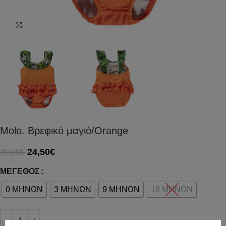
Click to enlarge
Molo. Bρεφικό μαγιό/Orange
24,50
€
49,00
€
ΜΈΓΕΘΟΣ
0 ΜΗΝΩΝ
3 ΜΗΝΩΝ
9 ΜΗΝΩΝ
18 ΜΗΝΩΝ