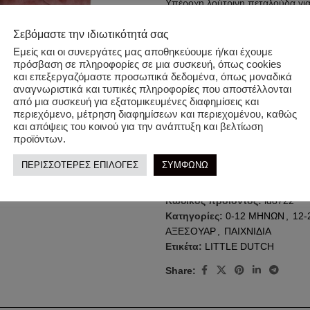
Υπέροχη λούτρινη πεταλούδα για ά
Διαστάσεις:27 x 35,5 x 4,5/ Ηλικί
Σεβόμαστε την ιδιωτικότητά σας
Εμείς και οι συνεργάτες μας αποθηκεύουμε ή/και έχουμε
Από 100% πολυεστέρα.
πρόσβαση σε πληροφορίες σε μια συσκευή, όπως cookies
και επεξεργαζόμαστε προσωπικά δεδομένα, όπως μοναδικά
αναγνωριστικά και τυπικές πληροφορίες που αποστέλλονται
Πλένεται στο πλυντήριο στους 3
από μια συσκευή για εξατομικευμένες διαφημίσεις και
περιεχόμενο, μέτρηση διαφημίσεων και περιεχομένου, καθώς
Κατάλληλο από την γέννηση του 
και απόψεις του κοινού για την ανάπτυξη και βελτίωση
προϊόντων.
Πιστοποιημένο με τα ευρωπαϊκά
ΠΕΡΙΣΣΟΤΕΡΕΣ ΕΠΙΛΟΓΕΣ
ΣΥΜΦΩΝΩ
Προϊόν κοινωνικά υπεύθυνης πα
Κωδικός προϊόντος:
ld8722
Κατηγορίες:
0-12 ΜΗΝΩΝ
,
12
ΑΞΕΣΟΥΑΡ
,
ΠΑΙΧΝΙΔΙΑ
Ετικέτα:
LITTLE DUTCH
Share: