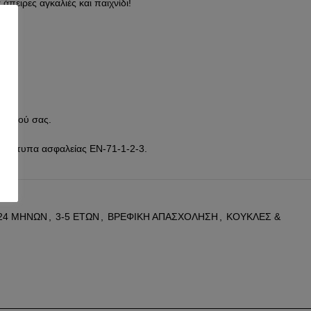
πειρες αγκαλιές και παιχνίδι!
α:0+
0°C.
μικρού σας.
 πρότυπα ασφαλείας EN-71-1-2-3.
ραγωγής.
-24 ΜΗΝΩΝ
,
3-5 ΕΤΩΝ
,
ΒΡΕΦΙΚΗ ΑΠΑΣΧΟΛΗΣΗ
,
ΚΟΥΚΛΕΣ &