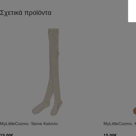
Σχετικά προϊόντα
MyLittleCozmo. Stone Καλσόν
MyLittleCozmo. 
15,00
€
15,00
€