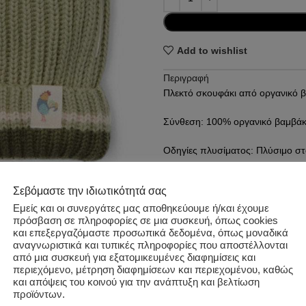
Add to wishlist
Περιγραφή
Πλεκτό σκουφάκι από οργανικό βαμ
Σύνθεση: 100% οργανικό βαμβάκ
Οδηγίες πλυσίματος: Πλύσιμο στ
σιδερώνετε. Αποφύγετε το στεγνό
Σεβόμαστε την ιδιωτικότητά σας
Επιπλέον πληροφορίες
Εμείς και οι συνεργάτες μας αποθηκεύουμε ή/και έχουμε
πρόσβαση σε πληροφορίες σε μια συσκευή, όπως cookies
και επεξεργαζόμαστε προσωπικά δεδομένα, όπως μοναδικά
Κωδικός προϊόντος:
cl240990
αναγνωριστικά και τυπικές πληροφορίες που αποστέλλονται
Κατηγορίες:
ΑΓΟΡΙ
,
ΑΞΕΣΟΥΑ
από μια συσκευή για εξατομικευμένες διαφημίσεις και
Ετικέτα:
LITTLE DUTCH
περιεχόμενο, μέτρηση διαφημίσεων και περιεχομένου, καθώς
και απόψεις του κοινού για την ανάπτυξη και βελτίωση
Share:
προϊόντων.