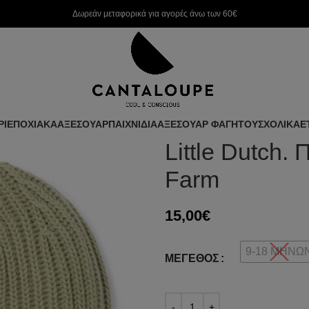
Δωρεάν μεταφορικά για αγορές άνω των 60€
ΡΙ
ΕΠΟΧΙΑΚΑ
ΑΞΕΣΟΥΑΡ
ΠΑΙΧΝΙΔΙΑ
ΑΞΕΣΟΥΑΡ ΦΑΓΗΤΟΥ
ΣΧΟΛΙΚΑ
Ε
Little Dutch. 
Farm
15,00
€
9-18 ΜΗΝΩ
ΜΈΓΕΘΟΣ