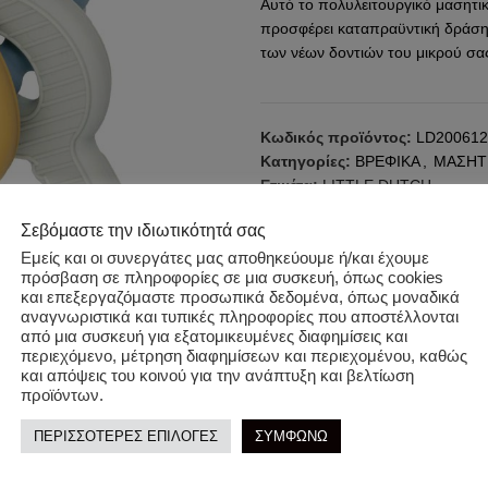
Αυτό το πολυλειτουργικό μασητικ
προσφέρει καταπραϋντική δράση
των νέων δοντιών του μικρού σα
Κωδικός προϊόντος:
LD200612
Κατηγορίες:
ΒΡΕΦΙΚΑ
,
ΜΑΣΗΤΙ
Ετικέτα:
LITTLE DUTCH
Share:
Σεβόμαστε την ιδιωτικότητά σας
Εμείς και οι συνεργάτες μας αποθηκεύουμε ή/και έχουμε
πρόσβαση σε πληροφορίες σε μια συσκευή, όπως cookies
και επεξεργαζόμαστε προσωπικά δεδομένα, όπως μοναδικά
αναγνωριστικά και τυπικές πληροφορίες που αποστέλλονται
από μια συσκευή για εξατομικευμένες διαφημίσεις και
περιεχόμενο, μέτρηση διαφημίσεων και περιεχομένου, καθώς
και απόψεις του κοινού για την ανάπτυξη και βελτίωση
προϊόντων.
-61%
ΠΕΡΙΣΣΟΤΕΡΕΣ ΕΠΙΛΟΓΕΣ
ΣΥΜΦΩΝΩ