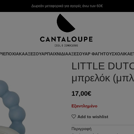
Δωρεάν μεταφορικά για αγορές άνω των 60€
ΡΙ
ΕΠΟΧΙΑΚΑ
ΑΞΕΣΟΥΑΡ
ΠΑΙΧΝΙΔΙΑ
ΑΞΕΣΟΥΑΡ ΦΑΓΗΤΟΥ
ΣΧΟΛΙΚΑ
Ε
LITTLE DUTCH
μπρελόκ (μπλ
17,00
€
Εξαντλημένο
Add to wishlist
Περιγραφή