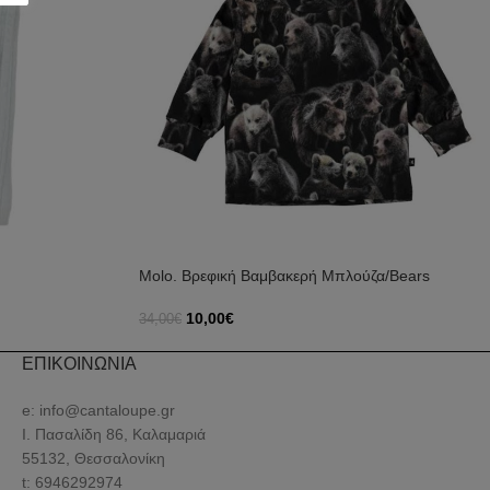
Molo. Βρεφική Βαμβακερή Μπλούζα/Bears
10,00
€
34,00
€
Επιλογή
ΕΠΙΚΟΙΝΩΝΙΑ
e: info@cantaloupe.gr
Ι. Πασαλίδη 86, Καλαμαριά
55132, Θεσσαλονίκη
t: 6946292974