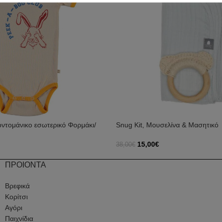
οντομάνικο εσωτερικό Φορμάκι/
Snug Kit, Μουσελίνα & Μασητικό
15,00
€
38,00
€
Προσθήκη Στο Καλάθι
ΠΡΟΙΟΝΤΑ
Βρεφικά
Κορίτσι
Αγόρι
Παιχνίδια