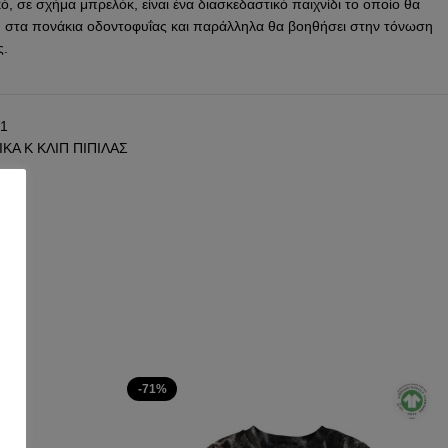
ό, σε σχήμα μπρελόκ, είναι ένα διασκεδαστικό παιχνίδι το οποίο θα
 στα πονάκια οδοντοφυΐας και παράλληλα θα βοηθήσει στην τόνωση
ς.
1
ΚΑ Κ ΚΛΙΠ ΠΙΠΙΛΑΣ
-71%