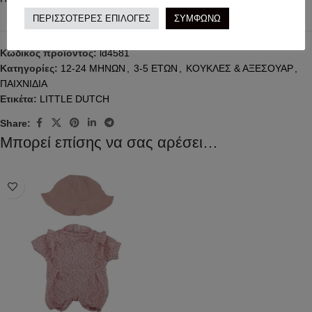
ΠΕΡΙΣΣΟΤΕΡΕΣ ΕΠΙΛΟΓΕΣ
ΣΥΜΦΩΝΩ
Κωδικός προϊόντος:
ld4581
Κατηγορίες:
12-24 ΜΗΝΩΝ
,
3-5 ΕΤΩΝ
,
ΚΟΥΚΛΕΣ & ΑΞΕΣΟΥΑΡ
,
ΠΑΙΧΝΙΔΙΑ
Ετικέτα:
LITTLE DUTCH
Share:
Μπορεί επίσης να σας αρέσει…