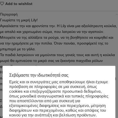
Add to wishlist
Περιγραφή
Γνωρίστε τη μικρή Lily!
Αγκαλιάστε την και φροντίστε την. Η Lily είναι μια αξιολάτρευτη κούκλα,
με απαλό και χαριτωμένο σώμα, που λατρεύει να την αγαπούν.
Μπορείτε να της αλλάξετε τα ρούχα, να τη βοηθήσετε να κοιμηθεί και
να την ηρεμήσετε με την πιπίλα. Όταν πεινάει, προσφέρετέ της το
μπιμπερό με το γάλα.
Τα παιδιά λατρεύουν να μιμούνται τους γονείς τους και αυτή η κούκλα
μωρό θα εμπνεύσει το μικρό σας να ξεκινήσει παιχνίδια ρόλων
φροντίδας και περιποίησης.
Η Lily είναι ντυμένη με κορδέλα μαλλιών, μπλούζα και παντελόνι. Η
Σεβόμαστε την ιδιωτικότητά σας
αλλαγή των ρούχων της προάγει τις λεπτές κινητικές δεξιότητες, ενώ η
Εμείς και οι συνεργάτες μας αποθηκεύουμε ή/και έχουμε
πιπίλα και το μπιμπερό προσθέτουν ένα στοιχείο διαδραστικού
πρόσβαση σε πληροφορίες σε μια συσκευή, όπως
παιχνιδιού.
cookies και επεξεργαζόμαστε προσωπικά δεδομένα,
όπως μοναδικά αναγνωριστικά και τυπικές πληροφορίες
Συμπεριλαμβάνεται μπιμπερο και πιπίλα.
που αποστέλλονται από μια συσκευή για
εξατομικευμένες διαφημίσεις και περιεχόμενο, μέτρηση
Διαστάσεις: 12 x 24 x 36,5 εκ.
διαφημίσεων και περιεχομένου, καθώς και απόψεις του
κοινού για την ανάπτυξη και βελτίωση προϊόντων.
Ηλικία: 18+ μηνών