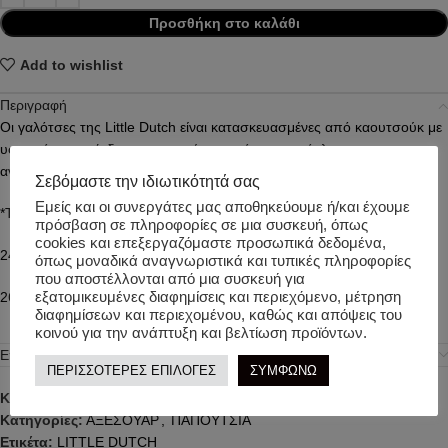
Προσθήκη στο καλάθι
Add to wishlist
Περιγραφή
Οι γαλότσες της Little Dutch είναι κατασκευασμένες από καουτσούκ με
υφασμάτινη επένδυση, αφαιρούμενο πάτο και ανάγλυφη,
αντιολισθητική σόλα. Ιδανική για περιπέτειες στην εξοχή!
Σεβόμαστε την ιδιωτικότητά σας
Εμείς και οι συνεργάτες μας αποθηκεύουμε ή/και έχουμε
*Τα μεγέθη είναι διπλά
πρόσβαση σε πληροφορίες σε μια συσκευή, όπως
cookies και επεξεργαζόμαστε προσωπικά δεδομένα,
24/25
όπως μοναδικά αναγνωριστικά και τυπικές πληροφορίες
που αποστέλλονται από μια συσκευή για
εξατομικευμένες διαφημίσεις και περιεχόμενο, μέτρηση
26/27
διαφημίσεων και περιεχομένου, καθώς και απόψεις του
κοινού για την ανάπτυξη και βελτίωση προϊόντων.
Επιπλέον πληροφορίες
ΠΕΡΙΣΣΟΤΕΡΕΣ ΕΠΙΛΟΓΕΣ
ΣΥΜΦΩΝΩ
Κωδικός προϊόντος:
ld120211
Κατηγορίες:
ΑΞΕΣΟΥΑΡ
,
ΠΑΠΟΥΤΣΙΑ
Ετικέτα:
LITTLE DUTCH