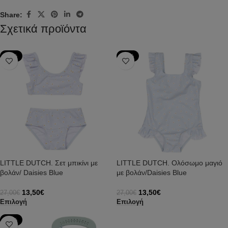
Share:
Σχετικά προϊόντα
-50%
-50%
LITTLE DUTCH. Σετ μπικίνι με
LITTLE DUTCH. Ολόσωμο μαγιό
βολάν/ Daisies Blue
με βολάν/Daisies Blue
13,50
€
13,50
€
27,00
€
27,00
€
Επιλογή
Επιλογή
-23%