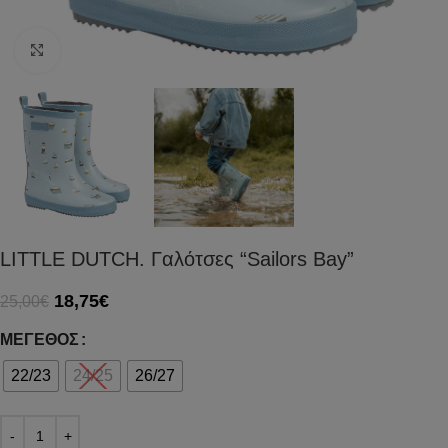
Click to enlarge
LITTLE DUTCH. Γαλότσες “Sailors Bay”
18,75
€
25,00
€
ΜΈΓΕΘΟΣ
22/23
24/25
26/27