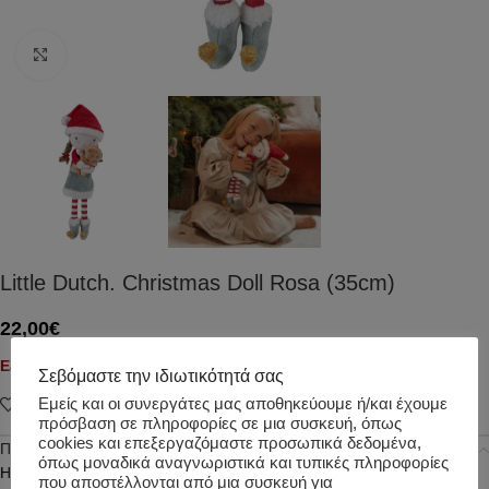
Click to enlarge
Little Dutch. Christmas Doll Rosa (35cm)
22,00
€
Εξαντλημένο
Σεβόμαστε την ιδιωτικότητά σας
Εμείς και οι συνεργάτες μας αποθηκεύουμε ή/και έχουμε
Add to wishlist
πρόσβαση σε πληροφορίες σε μια συσκευή, όπως
cookies και επεξεργαζόμαστε προσωπικά δεδομένα,
Περιγραφή
όπως μοναδικά αναγνωριστικά και τυπικές πληροφορίες
H γνωστή και πολυαγαπήμενη Rosa βάζει τα γιορτινά της και μας
που αποστέλλονται από μια συσκευή για