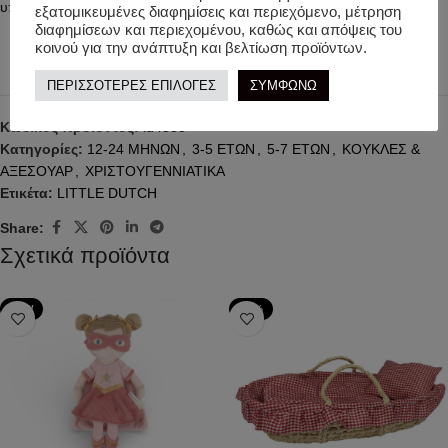
υποδέχεται για τα Χριστούγεννα!
εξατομικευμένες διαφημίσεις και περιεχόμενο, μέτρηση
διαφημίσεων και περιεχομένου, καθώς και απόψεις του
κοινού για την ανάπτυξη και βελτίωση προϊόντων.
ΠΕΡΙΣΣΟΤΕΡΕΣ ΕΠΙΛΟΓΕΣ
ΣΥΜΦΩΝΩ
Κωδικός προϊόντος:
ld4538
Κατηγορίες:
12-24 ΜΗΝΩΝ
,
3-5 ΕΤΩΝ
,
5-7 ΕΤΩΝ
,
ΚΟΥΚΛΕΣ &
ΑΞΕΣΟΥΑΡ
,
ΧΡΙΣΤΟΥΓΕΝΝΙΑΤΙΚΑ
Ετικέτα:
LITTLE DUTCH
Share:
Σχετικά προϊόντα
NEW
-24%