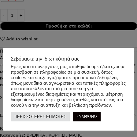
Προσθήκη στο καλάθι
Add to wishlist
Περιγραφή
Αυτό το υπέροχο ολόσωμο μαγιό με βολάν, συνδυάζει στιλ και
Σεβόμαστε την ιδιωτικότητά σας
προστασία. Με δείκτη προστασίας από την υπεριώδη ακτινοβολία 40+,
Εμείς και οι συνεργάτες μας αποθηκεύουμε ή/και έχουμε
ελαστικό ύφασμα και σταυρωτές τιραντούλες είναι ιδανικό για θάλασσα
πρόσβαση σε πληροφορίες σε μια συσκευή, όπως
cookies και επεξεργαζόμαστε προσωπικά δεδομένα,
και πισίνα. Επιπλέον διαθέτει άνοιγμα με τρουκς στο κάτω μέρος για
όπως μοναδικά αναγνωριστικά και τυπικές πληροφορίες
εύκολη αλλαγή της πάνας.
που αποστέλλονται από μια συσκευή για
εξατομικευμένες διαφημίσεις και περιεχόμενο, μέτρηση
Σύνθεση: 82% ανακυκλωμένο πολυεστέρα, 18% ελαστάνη
διαφημίσεων και περιεχομένου, καθώς και απόψεις του
κοινού για την ανάπτυξη και βελτίωση προϊόντων.
Επιπλέον πληροφορίες
ΠΕΡΙΣΣΟΤΕΡΕΣ ΕΠΙΛΟΓΕΣ
ΣΥΜΦΩΝΩ
Κωδικός προϊόντος:
LW15415/peach
Κατηγορίες:
ΒΡΕΦΙΚΑ
,
ΚΟΡΙΤΣΙ
,
ΜΑΓΙΟ