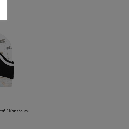
 Κρίκος Πισίνας
ελεί εξαιρετική επιλογή για καλοκαιρινά πάρτι, ημέρες στην παραλία
να. Χάρη στον ξεχωριστό σχεδιασμό του, τραβά τα βλέμματα και
ιρινές φωτογραφίες.
ffice”
υποστηρίζει μέγιστο βάρος
80 kg
και ταιριάζει ιδανικά σε
ω
. Για τον λόγο αυτό, αποτελεί μια υπέροχη πρόταση δώρου για
 και τις δραστηριότητες στο νερό.
για Θάλασσα και Πισίνα
 άνεση και διασκέδαση σε ήρεμα νερά και πισίνες. Ωστόσο, δεν
ή θάλασσα ή σε περιοχές με έντονα ρεύματα. Για μεγαλύτερη ασφάλεια,
 περιβάλλον και πάντα με προσοχή.
ατή / Καπέλο και
τικό