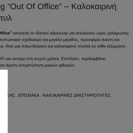
g “Out Of Office” – Καλοκαιρινή
τυλ
ffice”
αποτελεί το ιδανικό αξεσουάρ για ατελείωτες ώρες χαλάρωσης
ντυπωσιακό σχεδιασμό και μεγάλο μέγεθος, προσφέρει άνεση και
 δίνει μια παιχνιδιάρικη και καλοκαιρινή πινελιά σε κάθε εξόρμηση.
C και αντέχει στη συχνή χρήση. Επιπλέον, περιλαμβάνει
για άμεση αντιμετώπιση μικρών φθορών.
Θαλάσσης για Ενήλικες
9
άνω στο νερό με ένα εντυπωσιακό φουσκωτό σωσίβιο μεγάλου
ΜΒΗΣΗΣ
,
ΕΠΟΧΙΑΚΑ
,
ΚΑΛΟΚΑΙΡΙΝΕΣ ΔΡΑΣΤΗΡΙΟΤΗΤΕΣ
,
ι τα
90 cm
, ενώ η συνολική διάμετρος του προϊόντος αγγίζει τα
102
ση για εφήβους και ενήλικες.
ς λαβές
που προσφέρουν καλύτερο κράτημα και μεγαλύτερη