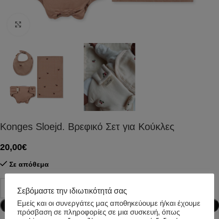
Click to enlarge
Konges Sloejd. Βρεφικό Σετ για Κούκλες
20,00
€
Σε απόθεμα
Σεβόμαστε την ιδιωτικότητά σας
Εμείς και οι συνεργάτες μας αποθηκεύουμε ή/και έχουμε
Προσθήκη στο καλάθι
πρόσβαση σε πληροφορίες σε μια συσκευή, όπως