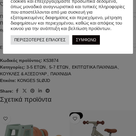
cookies και επεξεργαζόμαστε προσωπικά δεδομένα,
Add to wishlist
όπως μοναδικά αναγνωριστικά και τυπικές πληροφορίες
που αποστέλλονται από μια συσκευή για
Περιγραφή
εξατομικευμένες διαφημίσεις και περιεχόμενο, μέτρηση
διαφημίσεων και περιεχομένου, καθώς και απόψεις του
Πάνα που κλείνει με velcro, σαλιάρα και μουσελίνα, όλα από 100%
κοινού για την ανάπτυξη και βελτίωση προϊόντων.
οργανικό βαμβάκι.
ΠΕΡΙΣΣΟΤΕΡΕΣ ΕΠΙΛΟΓΕΣ
ΣΥΜΦΩΝΩ
Επιπλέον πληροφορίες
Κωδικός προϊόντος:
KS3874
Κατηγορίες:
3-5 ΕΤΩΝ
,
5-7 ΕΤΩΝ
,
ΕΚΠΤΩΤΙΚΑ ΠΑΙΧΝΙΔΙΑ
,
ΚΟΥΚΛΕΣ & ΑΞΕΣΟΥΑΡ
,
ΠΑΙΧΝΙΔΙΑ
Ετικέτα:
KONGES SLØJD
Share:
Σχετικά προϊόντα
-24%