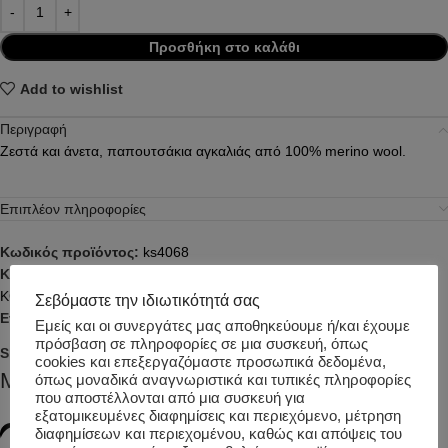
Προσθήκη στο καλάθι
Add to wishlist
Περιγραφή
Ζεστά και άνετα, παπουτσάκια αγκαλιάς από 100% merino wool.
Επιπλέον πληροφορίες
Κωδικός προϊόντος:
ks4068
Κατηγορίες:
ΑΓΟΡΙ
,
ΑΞΕΣΟΥΑΡ
,
ΑΞΕΣΟΥΑΡ-ΔΙΑΦΟΡΑ
,
ΒΡΕΦΙΚΑ
,
ΚΟΡΙΤΣΙ
,
ΣΚΟΥΦΙΑ/ΚΑΣΚΟΛ/ΓΑΝΤΙΑ
Σεβόμαστε την ιδιωτικότητά σας
Ετικέτα:
KONGES SLØJD
Εμείς και οι συνεργάτες μας αποθηκεύουμε ή/και έχουμε
πρόσβαση σε πληροφορίες σε μια συσκευή, όπως
Share:
cookies και επεξεργαζόμαστε προσωπικά δεδομένα,
Μπορεί επίσης να σας αρέσει…
όπως μοναδικά αναγνωριστικά και τυπικές πληροφορίες
που αποστέλλονται από μια συσκευή για
εξατομικευμένες διαφημίσεις και περιεχόμενο, μέτρηση
διαφημίσεων και περιεχομένου, καθώς και απόψεις του
-55%