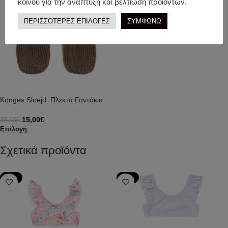
κοινού για την ανάπτυξη και βελτίωση προϊόντων.
ΠΕΡΙΣΣΟΤΕΡΕΣ ΕΠΙΛΟΓΕΣ
ΣΥΜΦΩΝΩ
Konges Sloejd. Πλεκτά Γαντάκια
15,00
€
33,50
€
Επιλογή
Σχετικά προϊόντα
-20%
-50%