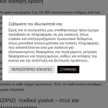
και καθαρή όραση
Οι φακοί κατηγορίας 3 με UV 400 προστατεύουν πλήρως από την
ηλιακή ακτινοβολία. Επιπλέον, η πολωτική τεχνολογία μειώνει τις
αντανακλάσεις και βελτιώνει την ορατότητα. Οι φακοί ενισχύουν την
Σεβόμαστε την ιδιωτικότητά σας
αντίθεση και προσφέρουν ξεκούραστη όραση. Έτσι, το παιδί βλέπει
Εμείς και οι συνεργάτες μας αποθηκεύουμε ή/και έχουμε
καθαρά ακόμη και σε έντονο φως.
πρόσβαση σε πληροφορίες σε μια συσκευή, όπως
cookies και επεξεργαζόμαστε προσωπικά δεδομένα,
όπως μοναδικά αναγνωριστικά και τυπικές πληροφορίες
Γυαλιά ηλίου για παιδιά 7-11 ετών – άνεση
που αποστέλλονται από μια συσκευή για
και αντοχή
εξατομικευμένες διαφημίσεις και περιεχόμενο, μέτρηση
διαφημίσεων και περιεχομένου, καθώς και απόψεις του
κοινού για την ανάπτυξη και βελτίωση προϊόντων.
Ο σκελετός κατασκευάζεται από 45% βιολογικό πολυαμίδιο από
καστορέλαιο. Με αυτόν τον τρόπο, προσφέρει ανθεκτικότητα και
ΠΕΡΙΣΣΟΤΕΡΕΣ ΕΠΙΛΟΓΕΣ
ΣΥΜΦΩΝΩ
χαμηλό βάρος. Επιπλέον, η απαλή υφή χαρίζει ευχάριστη αίσθηση
στην αφή. Οι εύκαμπτοι βραχίονες με flex hinges προσαρμόζονται
εύκολα σε κάθε σχήμα προσώπου. Έτσι, το παιδί κινείται ελεύθερα
χωρίς ενόχληση.
IZIPIZI παιδικά γυαλιά – στυλ και
λειτουργικότητα