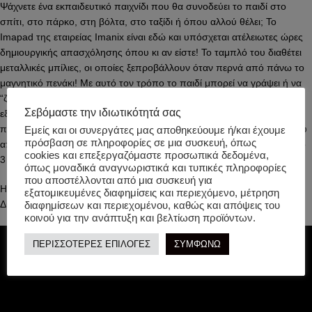
Ψάχνετε ένα εκπαιδευτικό παιχνίδι που θα συνοδεύει το παιδί στο
σπίτι, στο πάρκο, στη βόλτα, στο ταξίδι ή όπου αλλού θέλει; To
Imapad της εταιρείας Imanix είναι εδώ και υπόσχεται ατέλειωτες ώρες
δημιουργικής απασχόλησης όπου κι αν είστε! Το ταμπλό του διαθέτει
μεταλλικές μπίλιες, οι οποίες ξεπροβάλλουν όταν περνά από πάνω το
μαγνητικό πενάκι! Με αυτό τον τρόπο το παιδί μπορεί να γράψει ή να
“ζωγραφίσει” 2D δημιουργίες, εξερευνώντας τον μαγνητισμό και
Σεβόμαστε την ιδιωτικότητά σας
εξασκώντας παράλληλα τις λεπτές κινητικές του δεξιότητες και την
προγραφή! Επίσης, εξασκεί τη συγκέντρωσή του μιας και η χρήση του
Εμείς και οι συνεργάτες μας αποθηκεύουμε ή/και έχουμε
πρόσβαση σε πληροφορίες σε μια συσκευή, όπως
από το παιδί θα το κρατήσει απασχολημένο για ώρες. Κατάλληλο από
cookies και επεξεργαζόμαστε προσωπικά δεδομένα,
3 ετών και άνω.
όπως μοναδικά αναγνωριστικά και τυπικές πληροφορίες
που αποστέλλονται από μια συσκευή για
Ηλικία: Από 3 μέχρι 99 ετών
εξατομικευμένες διαφημίσεις και περιεχόμενο, μέτρηση
Διαστάσεις: Π210 x Y10 x Β170 χιλ
διαφημίσεων και περιεχομένου, καθώς και απόψεις του
κοινού για την ανάπτυξη και βελτίωση προϊόντων.
ΠΕΡΙΣΣΟΤΕΡΕΣ ΕΠΙΛΟΓΕΣ
ΣΥΜΦΩΝΩ