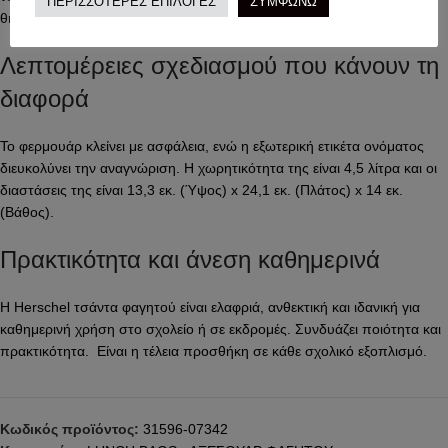
ΠΕΡΙΣΣΟΤΕΡΕΣ ΕΠΙΛΟΓΕΣ
ΣΥΜΦΩΝΩ
θήκη για επιπλέον αποθήκευση.
Λεπτομέρειες σχεδιασμού που κάνουν τη
διαφορά
Το φερμουάρ κλείνει με ασφάλεια, ενώ η εξωτερική ετικέτα ονόματος
διευκολύνει την αναγνώριση. Η χωρητικότητα της είναι 4,5 λίτρα και οι
διαστάσεις της είναι 13,3 εκ. (Ύψος) x 24,1 εκ. (Πλάτος) x 14 εκ.
(Βάθος).
Πρακτικότητα και άνεση καθημερινά
Η Herschel τσάντα φαγητού είναι ελαφριά, ανθεκτική και ιδανική για
καθημερινή χρήση στο σχολείο ή σε εκδρομές. Συνδυάζει ποιότητα και
πρακτικότητα. Είναι η τέλεια προσθήκη σε κάθε σχολικό εξοπλισμό.
Κωδικός προϊόντος:
31596-07342