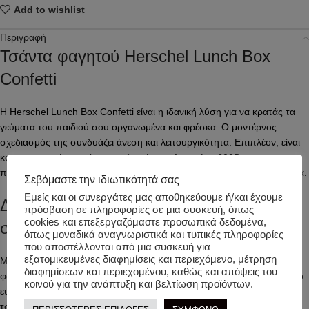
Add to wishlist
Περιγραφή
Τσάντα φαγητού Herschel Lunch Box
Confetti
Η Herschel Lunch Box Confetti είναι η ιδανική λύση για να κρατάς τα
γεύματα του παιδιού σου οργανωμένα και φρέσκα. Ο μοντέρνος
σχεδιασμός της συνδυάζει άνεση και λειτουργικότητα. Επιπλέον, είναι
κατασκευασμένη από ανακυκλωμένο πολυεστέρα 600D,
προσφέροντας μία οικολογική επιλογή χωρίς να θυσιάζεται η ποιότητα.
Σεβόμαστε την ιδιωτικότητά σας
Εμείς και οι συνεργάτες μας αποθηκεύουμε ή/και έχουμε
Διατηρείται το φαγητό σε ασφαλείς
πρόσβαση σε πληροφορίες σε μια συσκευή, όπως
cookies και επεξεργαζόμαστε προσωπικά δεδομένα,
συνθήκες
όπως μοναδικά αναγνωριστικά και τυπικές πληροφορίες
που αποστέλλονται από μια συσκευή για
εξατομικευμένες διαφημίσεις και περιεχόμενο, μέτρηση
Με θερμομονωμένο εσωτερικό και εύκολο καθάρισμα, αυτή η τσάντα
διαφημίσεων και περιεχομένου, καθώς και απόψεις του
φαγητού κρατά το φαγητό φρέσκο καθ’ όλη τη διάρκεια της ημέρας. Το
κοινού για την ανάπτυξη και βελτίωση προϊόντων.
ευρύχωρο εσωτερικό αποτρέπει διαρροές ή ακαταστασία. Η Herschel
τσάντα φαγητού διαθέτει υφασμάτινη λαβή μεταφοράς και εξωτερική