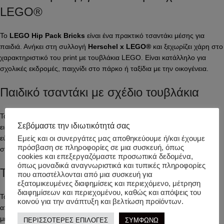
LEGO®
Το
LEGO Hip Pack Bricks
είναι ένα πρακτικό τσαντάκι μέσης για
παιδιά. Ανήκει στη συλλογή
Herschel x LEGO®
και ξεχωρίζει χάρη στο
χαρακτηριστικό του print με τουβλάκια LEGO. Είναι κατάλληλο για
σχολικές εκδρομές, παιχνίδι στο πάρκο ή ταξίδια με την οικογένεια.
Παιδικό τσαντάκι με σχέδιο τουβλάκια
Το εξωτερικό ύφασμα έχει σχέδιο LEGO® και το εσωτερικό διαθέτει
Σεβόμαστε την ιδιωτικότητά σας
ειδική επένδυση με αντίστοιχο print. Το μπροστινό μέρος καθαρίζεται
εύκολα και κλείνει με φερμουάρ. Το παιδί μπορεί να το φορέσει άνετα
Εμείς και οι συνεργάτες μας αποθηκεύουμε ή/και έχουμε
πρόσβαση σε πληροφορίες σε μια συσκευή, όπως
στη μέση ή στον ώμο χάρη στον ρυθμιζόμενο ιμάντα.
cookies και επεξεργαζόμαστε προσωπικά δεδομένα,
όπως μοναδικά αναγνωριστικά και τυπικές πληροφορίες
Τσαντάκι για καθημερινές μετακινήσεις
που αποστέλλονται από μια συσκευή για
εξατομικευμένες διαφημίσεις και περιεχόμενο, μέτρηση
διαφημίσεων και περιεχομένου, καθώς και απόψεις του
Το
LEGO Hip Pack Bricks
έχει μικρό μέγεθος αλλά χωράει τα
κοινού για την ανάπτυξη και βελτίωση προϊόντων.
απαραίτητα. Κλειδιά, χαρτομάντιλα ή ένα μικρό σνακ μπορούν να
μεταφερθούν με ασφάλεια. Στο πίσω μέρος υπάρχει και ετικέτα
ΠΕΡΙΣΣΟΤΕΡΕΣ ΕΠΙΛΟΓΕΣ
ΣΥΜΦΩΝΩ