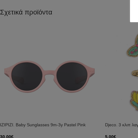
Σχετικά προϊόντα
IZIPIZI. Baby Sunglasses 9m-3y Pastel Pink
Djeco. 3 κλιπ λα
30,00
€
5,00
€