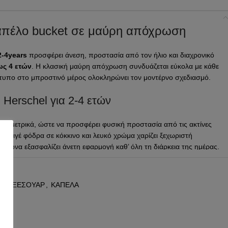
καπέλο bucket σε μαύρη απόχρωση
2-4years
προσφέρει άνεση, προστασία από τον ήλιο και διαχρονικό
ως 4 ετών
. Η κλασική μαύρη απόχρωση συνδυάζεται εύκολα με κάθε
γότυπο στο μπροστινό μέρος ολοκληρώνει τον μοντέρνο σχεδιασμό.
 Herschel για 2-4 ετών
περιμετρικά, ώστε να προσφέρει φυσική προστασία από τις ακτίνες
κή ριγέ φόδρα σε κόκκινο και λευκό χρώμα χαρίζει ξεχωριστή
κορώνα εξασφαλίζει άνετη εφαρμογή καθ’ όλη τη διάρκεια της ημέρας.
α παιδιά με άνετη εφαρμογή
001
6
,
ΑΞΕΣΟΥΑΡ
,
ΚΑΠΕΛΑ
απέλο να εφαρμόζει σωστά στο κεφάλι του παιδιού. Επιπλέον,
υ στερεώνει εύκολα κάτω από το πηγούνι με πρακτικό κλείσιμο
ι σταθερό ακόμη και κατά τη διάρκεια του παιχνιδιού ή της βόλτας.