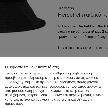
Περιγραφή
Herschel παιδικό 
Το
Herschel Bucket Hat Black 
στυλ για μικρά παιδιά ηλικίας
2 έ
εμφάνιση, ενώ το διακριτικό λο
Παιδικό καπέλο ήλιου
Το καπέλο διαθέτει φαρδύ γείσο 
του ήλιου. Παράλληλα, η εσωτερι
Σεβόμαστε την ιδιωτικότητά σας
αισθητική. Η χαμηλή και μαλακή 
Εμείς και οι συνεργάτες μας αποθηκεύουμε ή/και έχουμε
πρόσβαση σε πληροφορίες σε μια συσκευή, όπως cookies
Μαύρο bucket hat γι
και επεξεργαζόμαστε προσωπικά δεδομένα, όπως μοναδικά
Κωδικός προϊόντος:
50766-00
αναγνωριστικά και τυπικές πληροφορίες που αποστέλλονται
Κατηγορίες:
summer sales 202
από μια συσκευή για εξατομικευμένες διαφημίσεις και
Το ελαστικό τελείωμα βοηθά το κ
Ετικέτα:
HERSCHEL
περιεχόμενο, μέτρηση διαφημίσεων και περιεχομένου, καθώς
διαθέτει αποσπώμενο λουράκι πο
και απόψεις του κοινού για την ανάπτυξη και βελτίωση
Share:
velcro. Έτσι, το καπέλο παραμένε
προϊόντων.