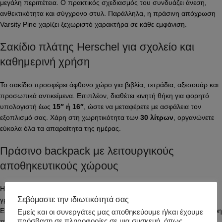
μεγάλη περιπέτεια. Ο πρακτικός σχεδιασμός του συνδυάζει άνεση,
ανθεκτικότητα και σύγχρονο στυλ. Παράλληλα, η πράσινη απόχρωση
Varsity Pine χαρίζει ξεχωριστό χαρακτήρα σε κάθε εμφάνιση.
Σακίδιο πλάτης Herschel για σχολείο και
καθημερινή χρήση
Το σακίδιο προσφέρει άφθονο χώρο για βιβλία, τετράδια, αξεσουάρ και
προσωπικά αντικείμενα. Επιπλέον, διαθέτει κινητή θήκη για φορητό
υπολογιστή έως
15″ ή 16″
, ώστε να μεταφέρετε με ασφάλεια τον
εξοπλισμό σας. Χάρη στη χωρητικότητα των
30 λίτρων
, οργανώνετε
εύκολα όλα τα απαραίτητα της ημέρας.
Πράσινο backpack με λειτουργικούς
αποθηκευτικούς χώρους
Η μπροστινή τσέπη και η εξωτερική θήκη με φερμουάρ εξασφαλίζουν
Σεβόμαστε την ιδιωτικότητά σας
γρήγορη πρόσβαση στα αντικείμενα που χρησιμοποιείτε συχνότερα.
Επιπρόσθετα, η ειδική θήκη για μπουκάλι νερού προσφέρει μεγαλύτερη
Εμείς και οι συνεργάτες μας αποθηκεύουμε ή/και έχουμε
πρόσβαση σε πληροφορίες σε μια συσκευή, όπως
πρακτικότητα. Τα φερμουάρ με κορδόνια Prusik ολοκληρώνουν τον