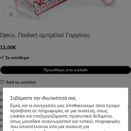
Click to enlarge
Djeco. Παιδική ομπρέλα/ Γοργόνες
11,00
€
Σε απόθεμα
Προσθήκη στο καλάθι
Add to wishlist
Περιγραφή
Σεβόμαστε την ιδιωτικότητά σας
Παιδική ομπρέλα από την εταιρεία Djeco με υπέροχα μοτίβα. Το
Εμείς και οι συνεργάτες μας αποθηκεύουμε ή/και έχουμε
διάφανο PVC υλικό της ομπρέλας επιτρέπει στο παιδί να βλέπει και να
πρόσβαση σε πληροφορίες σε μια συσκευή, όπως
παρατηρεί γύρω του, ενώ ο ψηλός θόλος της παρέχει περιμετρική
cookies και επεξεργαζόμαστε προσωπικά δεδομένα,
προστασία από τη βροχή. Ο σκελετός της είναι από Fiberglass υλικό
όπως μοναδικά αναγνωριστικά και τυπικές πληροφορίες
που τον κάνει γερό και ανθεκτικό. Ο τρόπος ανοίγματός προστατεύει
που αποστέλλονται από μια συσκευή για