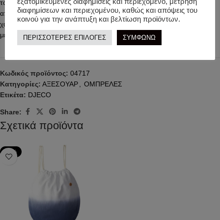
εξατομικευμένες διαφημίσεις και περιεχόμενο, μέτρηση
τα δάχτυλα των μικρών μας φίλων. Τα πλαστικά καπάκια στις άκρες
διαφημίσεων και περιεχομένου, καθώς και απόψεις του
από τις ακτίνες, καθιστούν την ομπρέλα απόλυτα ασφαλή. Αυτή η
κοινού για την ανάπτυξη και βελτίωση προϊόντων.
χαρούμενη ομπρέλα θα ομορφύνει σίγουρα τις βροχερές και μουντές
μέρες!
ΠΕΡΙΣΣΟΤΕΡΕΣ ΕΠΙΛΟΓΕΣ
ΣΥΜΦΩΝΩ
Κωδικός προϊόντος:
04717
Κατηγορίες:
ΑΞΕΣΟΥΑΡ
,
ΟΜΠΡΕΛΕΣ
Ετικέτα:
DJECO
Share:
Σχετικά προϊόντα
-79%