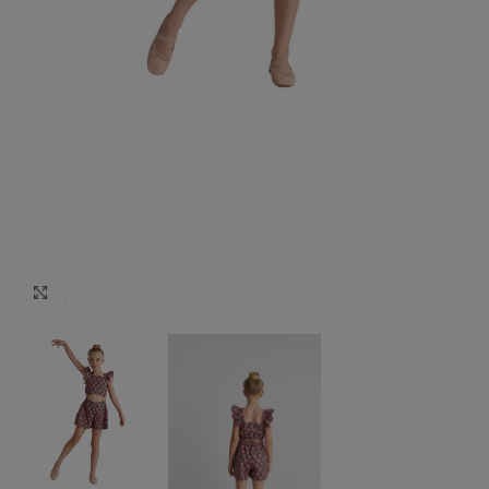
Click to enlarge