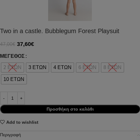
Two in a castle. Bubblegum Forest Playsuit
37,60
€
47,00
€
ΜΈΓΕΘΟΣ
2 ΕΤΩΝ
3 ΕΤΩΝ
4 ΕΤΩΝ
6 ΕΤΩΝ
8 ΕΤΩΝ
10 ΕΤΩΝ
Προσθήκη στο καλάθι
Add to wishlist
Περιγραφή