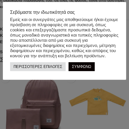
η διαδικασία παραγωγής του, σε όλες τις φάσεις, έγινε υπό αυστηρές
κοινωνικές και περιβαλλοντικές προϋποθέσεις.
Σεβόμαστε την ιδιωτικότητά σας
Εμείς και οι συνεργάτες μας αποθηκεύουμε ή/και έχουμε
πρόσβαση σε πληροφορίες σε μια συσκευή, όπως
Κωδικός προϊόντος:
20538
cookies και επεξεργαζόμαστε προσωπικά δεδομένα,
όπως μοναδικά αναγνωριστικά και τυπικές πληροφορίες
Κατηγορίες:
ΒΡΕΦΙΚΑ
,
ΓΙΑ ΤΟΝ ΥΠΝΟ Κ ΤΟ ΜΠΑΝΙΟ
που αποστέλλονται από μια συσκευή για
Ετικέτα:
ANTEBIES
εξατομικευμένες διαφημίσεις και περιεχόμενο, μέτρηση
διαφημίσεων και περιεχομένου, καθώς και απόψεις του
Share:
κοινού για την ανάπτυξη και βελτίωση προϊόντων.
Σχετικά προϊόντα
ΠΕΡΙΣΣΟΤΕΡΕΣ ΕΠΙΛΟΓΕΣ
ΣΥΜΦΩΝΩ
-33%