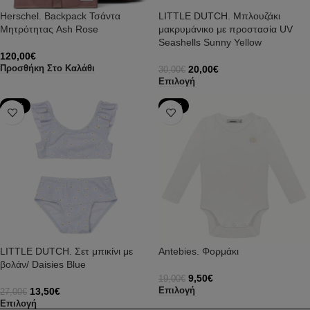
Herschel. Backpack Τσάντα
LITTLE DUTCH. Μπλουζάκι
Μητρότητας Ash Rose
μακρυμάνικο με προστασία UV
Seashells Sunny Yellow
120,00
€
20,00
€
Προσθήκη Στο Καλάθι
30,00
€
Επιλογή
-50%
-50%
LITTLE DUTCH. Σετ μπικίνι με
Antebies. Φορμάκι
βολάν/ Daisies Blue
9,50
€
19,00
€
13,50
€
Επιλογή
27,00
€
Επιλογή