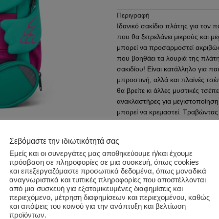
Περιγραφή
Ιδανικό σακίδιο πλάτης για τον π
που θα ξετρελάνει μικρούς και μ
μπορεί να προσαρμοστεί ακριβώς
που βοηθάει τα λουριά της πλάτ
σακιδίου! Είναι κατάλληλο για π
μπροστινή, αλλά και πλαϊνές τσέπ
θα βρείτε κι άλλες μυστικές τσέ
ανακλαστήρες για μεγιστοποίηση 
μπορεί να κρεμαστεί. Τραβώντας τ
του μικρού σας. Είναι κατασκε
μπουκάλια και είναι αδιάβροχο, α
Σεβόμαστε την ιδιωτικότητά σας
Εμείς και οι συνεργάτες μας αποθηκεύουμε ή/και έχουμε
Φιλικό προς το περιβάλλον, καθ
Επιπλέον πληροφορίες
πρόσβαση σε πληροφορίες σε μια συσκευή, όπως cookies
την παραγωγή.
και επεξεργαζόμαστε προσωπικά δεδομένα, όπως μοναδικά
Κωδικός προϊόντος:
afz-fal006
αναγνωριστικά και τυπικές πληροφορίες που αποστέλλονται
Διαστάσεις:
20 x 12 x 31 εκ/
Ηλικί
Κατηγορίες:
ΑΞΕΣΟΥΑΡ
,
ΠΡΟΣ
από μια συσκευή για εξατομικευμένες διαφημίσεις και
περιεχόμενο, μέτρηση διαφημίσεων και περιεχομένου, καθώς
Ετικέτα:
Affenzahn
και απόψεις του κοινού για την ανάπτυξη και βελτίωση
προϊόντων.
Share: