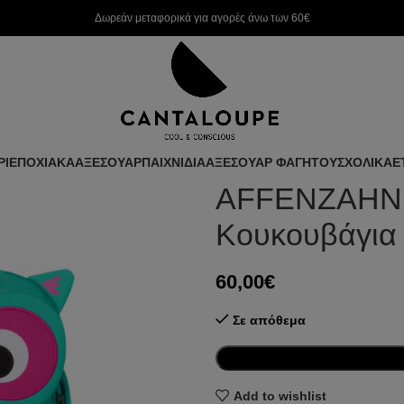
Δωρεάν μεταφορικά για αγορές άνω των 60€
ΡΙ
ΕΠΟΧΙΑΚΑ
ΑΞΕΣΟΥΑΡ
ΠΑΙΧΝΙΔΙΑ
ΑΞΕΣΟΥΑΡ ΦΑΓΗΤΟΥ
ΣΧΟΛΙΚΑ
Ε
AFFENZAHN. 
Κουκουβάγια
60,00
€
Σε απόθεμα
Add to wishlist