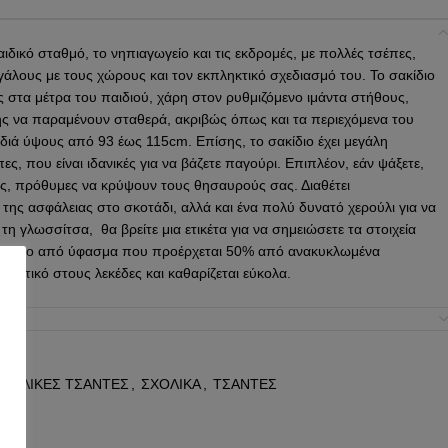
αιδικό σταθμό, το νηπιαγωγείο και τις εκδρομές, με πολλές τσέπες,
εγάλους με τους χώρους και τον εκπληκτικό σχεδιασμό του. Το σακίδιο
 στα μέτρα του παιδιού, χάρη στον ρυθμιζόμενο ιμάντα στήθους,
ης να παραμένουν σταθερά, ακριβώς όπως και τα περιεχόμενα του
αιδιά ύψους από 93 έως 115cm. Επίσης, το σακίδιο έχει μεγάλη
ες, που είναι ιδανικές για να βάζετε παγούρι. Επιπλέον, εάν ψάξετε,
πες, πρόθυμες να κρύψουν τους θησαυρούς σας. Διαθέτει
της ασφάλειας στο σκοτάδι, αλλά και ένα πολύ δυνατό χερούλι για να
η γλωσσίτσα, θα βρείτε μια ετικέτα για να σημειώσετε τα στοιχεία
υασμένο από ύφασμα που προέρχεται 50% από ανακυκλωμένα
νθεκτικό στους λεκέδες και καθαρίζεται εύκολα.
ώς έχουν χρησιμοποιηθεί υλικά από ανακυκλωμένες φιάλες PET κατά
α:
3-5
/ Χωρητικότητα:
8 λίτρα
ΧΟΛΙΚΕΣ ΤΣΑΝΤΕΣ
,
ΣΧΟΛΙΚΑ
,
ΤΣΑΝΤΕΣ