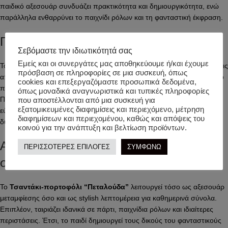
παιδικό αξεσουάρ συνδυάζει πρακτικότητα και δημιουργικότητα, ενώ
παράλληλα ενθαρρύνει το παιχνίδι ρόλων και τη φανταστική έκφραση.
Παιδικό τσαντάκι σε σχήμα πεταλούδας
Σεβόμαστε την ιδιωτικότητά σας
Εμείς και οι συνεργάτες μας αποθηκεύουμε ή/και έχουμε
Το τσαντάκι ξεχωρίζει χάρη στο εντυπωσιακό σχήμα πεταλούδας και τις
πρόσβαση σε πληροφορίες σε μια συσκευή, όπως
απαλές παστέλ αποχρώσεις στα φτερά. Το λαμπερό ασημί στο κέντρο
cookies και επεξεργαζόμαστε προσωπικά δεδομένα,
προσθέτει διακριτική λάμψη και ολοκληρώνει την εμφάνιση.
όπως μοναδικά αναγνωριστικά και τυπικές πληροφορίες
Παράλληλα, ο μαλακός ροζ ιμάντας προσφέρει άνετη εφαρμογή και
που αποστέλλονται από μια συσκευή για
εξατομικευμένες διαφημίσεις και περιεχόμενο, μέτρηση
εύκολη μεταφορά, ώστε το παιδί να το φοράει όλη μέρα χωρίς
διαφημίσεων και περιεχομένου, καθώς και απόψεις του
δυσκολία.
κοινού για την ανάπτυξη και βελτίωση προϊόντων.
Αξεσουάρ μεταμφίεσης και καθημερινό
ΠΕΡΙΣΣΟΤΕΡΕΣ ΕΠΙΛΟΓΕΣ
ΣΥΜΦΩΝΩ
στυλ
Το
Τσαντάκι-πορτοφόλι “Πεταλούδα”
λειτουργεί τόσο ως αξεσουάρ
μεταμφίεσης όσο και ως stylish λεπτομέρεια για καθημερινά σύνολα.
Επιπλέον, ταιριάζει ιδανικά σε πάρτι, παιχνίδια ρόλων και ιδιαίτερες
περιστάσεις. Έτσι, το παιδί δημιουργεί τους δικούς του φανταστικούς