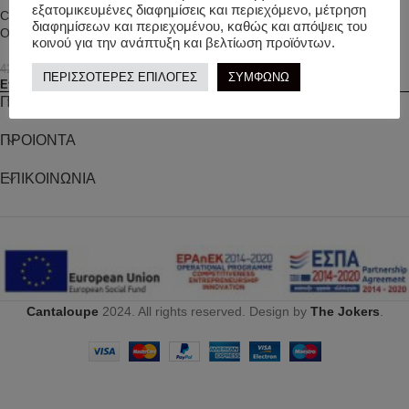
εξατομικευμένες διαφημίσεις και περιεχόμενο, μέτρηση
COMPANIA FANTASTICA.
COMPANIA FANTASTICA. Σετ
διαφημίσεων και περιεχομένου, καθώς και απόψεις του
Ολόσωμο μαγιό/ Yellow
Πουκάμισο & Σορτς
κοινού για την ανάπτυξη και βελτίωση προϊόντων.
21,00
€
30,00
€
42,00
€
60,00
€
ΠΕΡΙΣΣΟΤΕΡΕΣ ΕΠΙΛΟΓΕΣ
ΣΥΜΦΩΝΩ
Επιλογή
Επιλογή
ΠΛΗΡΟΦΟΡΙΕΣ
ΠΡΟΙΟΝΤΑ
ΕΠΙΚΟΙΝΩΝΙΑ
Cantaloupe
2024. All rights reserved. Design by
The Jokers
.