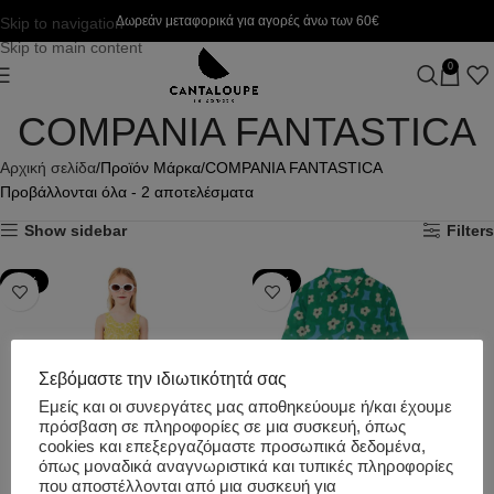
Δωρεάν μεταφορικά για αγορές άνω των 60€
Skip to navigation
Skip to main content
0
COMPANIA FANTASTICA
Αρχική σελίδα
Προϊόν Μάρκα
COMPANIA FANTASTICA
Προβάλλονται όλα - 2 αποτελέσματα
Show sidebar
Filters
-50%
-50%
Σεβόμαστε την ιδιωτικότητά σας
Εμείς και οι συνεργάτες μας αποθηκεύουμε ή/και έχουμε
πρόσβαση σε πληροφορίες σε μια συσκευή, όπως
cookies και επεξεργαζόμαστε προσωπικά δεδομένα,
όπως μοναδικά αναγνωριστικά και τυπικές πληροφορίες
που αποστέλλονται από μια συσκευή για