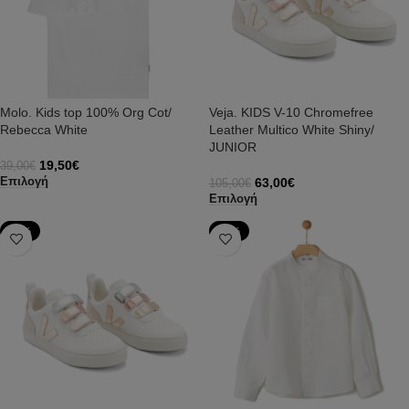
Molo. Kids top 100% Org Cot/
Veja. KIDS V-10 Chromefree
Rebecca White
Leather Multico White Shiny/
JUNIOR
19,50
€
39,00
€
63,00
€
Επιλογή
105,00
€
Επιλογή
-40%
-50%