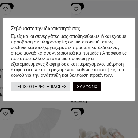
-40%
-40%
Σεβόμαστε την ιδιωτικότητά σας
Εμείς και οι συνεργάτες μας αποθηκεύουμε ή/και έχουμε
πρόσβαση σε πληροφορίες σε μια συσκευή, όπως
cookies και επεξεργαζόμαστε προσωπικά δεδομένα,
όπως μοναδικά αναγνωριστικά και τυπικές πληροφορίες
που αποστέλλονται από μια συσκευή για
εξατομικευμένες διαφημίσεις και περιεχόμενο, μέτρηση
διαφημίσεων και περιεχομένου, καθώς και απόψεις του
VEJA. ESPLAR CHROMEFREE
Veja. ESPLAR CHROMEFREE
κοινού για την ανάπτυξη και βελτίωση προϊόντων.
LEATHER WHITE PLATINE/ KID
LEATHER WHITE NAUTICO
PEKIN/ JUNIOR
ΠΕΡΙΣΣΟΤΕΡΕΣ ΕΠΙΛΟΓΕΣ
ΣΥΜΦΩΝΩ
59,40
€
99,00
€
63,00
€
Επιλογή
105,00
€
Επιλογή
-50%
-40%