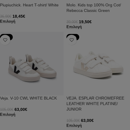
Piupiuchick. Heart T-shirt/ White
Molo. Kids top 100% Org Cot/
Rebecca Classic Green
18,45
€
36,90
€
19,50
€
Επιλογή
39,00
€
Επιλογή
-40%
-40%
Veja. V-10 CWL WHITE BLACK
VEJA. ESPLAR CHROMEFREE
LEATHER WHITE PLATINE/
JUNIOR
63,00
€
105,00
€
Επιλογή
63,00
€
105,00
€
Επιλογή