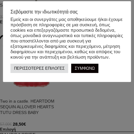
Souza. Στολή Φλαμένκο Marisol
Two in a castle. Sweetheart
Bicolor Cottle Pants Kid
Σεβόμαστε την ιδιωτικότητά σας
25,00
€
32,00
€
Εμείς και οι συνεργάτες μας αποθηκεύουμε ή/και έχουμε
22,50
€
Επιλογή
45,00
€
πρόσβαση σε πληροφορίες σε μια συσκευή, όπως
Επιλογή
cookies και επεξεργαζόμαστε προσωπικά δεδομένα,
όπως μοναδικά αναγνωριστικά και τυπικές πληροφορίες
-50%
που αποστέλλονται από μια συσκευή για
εξατομικευμένες διαφημίσεις και περιεχόμενο, μέτρηση
διαφημίσεων και περιεχομένου, καθώς και απόψεις του
κοινού για την ανάπτυξη και βελτίωση προϊόντων.
ΠΕΡΙΣΣΟΤΕΡΕΣ ΕΠΙΛΟΓΕΣ
ΣΥΜΦΩΝΩ
Two in a castle. HEARTDOM
SEQUIN ALLOVER HEARTS
TUTU DRESS BABY
28,50
€
57,00
€
Επιλογή