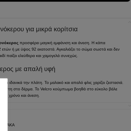
νόκερου για μικρά κορίτσια
ονόκερος
προσφέρει μαγική εμφάνιση και άνεση. Η κάπα
 2 ετών ή με ύψος 92 εκατοστά. Αγκαλιάζει το σώμα σωστά και δεν
παιδί παίζει ελεύθερα και χαμογελά συνεχώς.
κερος με απαλή υφή
ύπτει ιδανικά την πλάτη. Το μαλακό και απαλό φλις χαρίζει ζεστασιά.
άριστη στο δέρμα. Το Velcro κούμπωμα βοηθά στο εύκολο βάλε
ζουν χρόνο και άνεση.
ρ φαντασίας για βρέφη
 σε παραμυθένια εμπειρία. Επιπλέον, ταιριάζει σε αποκριάτικες
ΟΧΙΑΚΑ
Souza Αποκριάτικη Κάπα Μονόκερος
ενισχύει τη φαντασία και τη