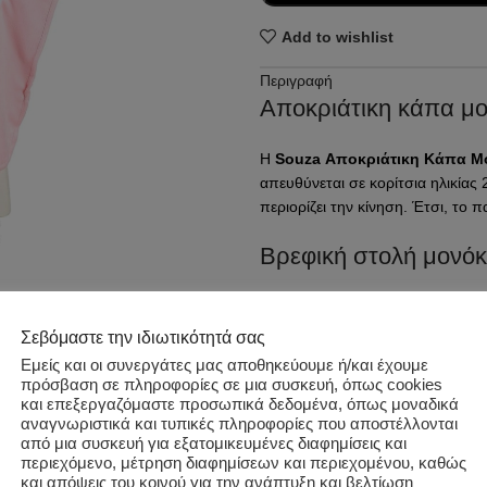
Add to wishlist
Περιγραφή
Αποκριάτικη κάπα μο
Η
Souza Αποκριάτικη Κάπα Μ
απευθύνεται σε κορίτσια ηλικίας
περιορίζει την κίνηση. Έτσι, το 
Βρεφική στολή μονό
Η κάπα έχει μήκος 40 εκ. και καλ
Παράλληλα, η υφή παραμένει ευχ
Σεβόμαστε την ιδιωτικότητά σας
βγάλε. Επομένως, οι γονείς κερδί
Εμείς και οι συνεργάτες μας αποθηκεύουμε ή/και έχουμε
πρόσβαση σε πληροφορίες σε μια συσκευή, όπως cookies
Επιπλέον πληροφορίες
Αποκριάτικο αξεσουά
και επεξεργαζόμαστε προσωπικά δεδομένα, όπως μοναδικά
αναγνωριστικά και τυπικές πληροφορίες που αποστέλλονται
Κωδικός προϊόντος:
100524
από μια συσκευή για εξατομικευμένες διαφημίσεις και
Η κάπα μετατρέπει κάθε εμφάνιση
περιεχόμενο, μέτρηση διαφημίσεων και περιεχομένου, καθώς
Κατηγορίες:
ΑΠΟΚΡΙΑΤΙΚΑ
,
ΕΠ
γιορτές και παιχνίδι στο σπίτι. Η
και απόψεις του κοινού για την ανάπτυξη και βελτίωση