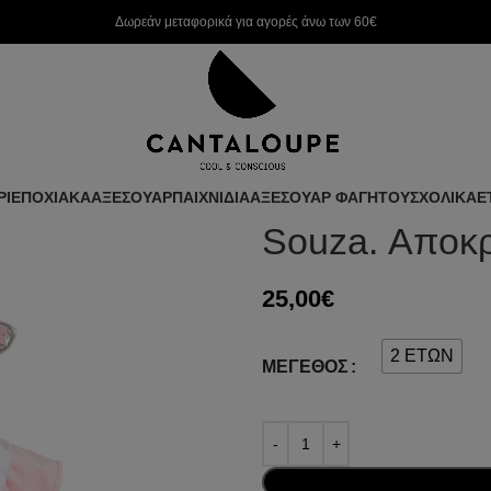
Δωρεάν μεταφορικά για αγορές άνω των 60€
ΡΙ
ΕΠΟΧΙΑΚΑ
ΑΞΕΣΟΥΑΡ
ΠΑΙΧΝΙΔΙΑ
ΑΞΕΣΟΥΑΡ ΦΑΓΗΤΟΥ
ΣΧΟΛΙΚΑ
Ε
Souza. Αποκρ
25,00
€
2 ΕΤΩΝ
ΜΈΓΕΘΟΣ