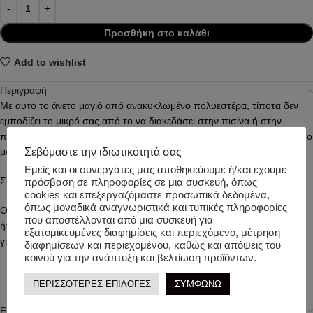
Προσθήκη στο καλάθι
Add to wishlist
Περιγραφή
Με αυτό το άνετο μαγιό από ανακυκλωμένο πολυεστέρα, τίποτα δεν
εμποδίζει το μικρό σας από το να διακεδάσει στην πισίνα ή στην
παραλία. Η ελαστική ζώνη στη μέση και το κορδόνι χαρίζουν σε αυτό το
Σεβόμαστε την ιδιωτικότητά σας
μαγιό μια άνετη εφαρμογή, είτε το μικρό σας κολυμπά είτε παίζει.
Εμείς και οι συνεργάτες μας αποθηκεύουμε ή/και έχουμε
Σύνθεση: 85% ανακυκλωμένος πολυεστέρας/15% ελαστίνη
πρόσβαση σε πληροφορίες σε μια συσκευή, όπως
cookies και επεξεργαζόμαστε προσωπικά δεδομένα,
όπως μοναδικά αναγνωριστικά και τυπικές πληροφορίες
Οδηγίες πλυσίματος: Πλύσιμο στο πλυντήριο στους 30 βαθμούς,
που αποστέλλονται από μια συσκευή για
ήπιος κύκλος. Μη σιδερώνετε. Χωρίς λευκαντικό. Δεν είναι κατάλληλο
εξατομικευμένες διαφημίσεις και περιεχόμενο, μέτρηση
για στεγνωτήριο
διαφημίσεων και περιεχομένου, καθώς και απόψεις του
κοινού για την ανάπτυξη και βελτίωση προϊόντων.
ΠΕΡΙΣΣΟΤΕΡΕΣ ΕΠΙΛΟΓΕΣ
ΣΥΜΦΩΝΩ
Επιπλέον πληροφορίες