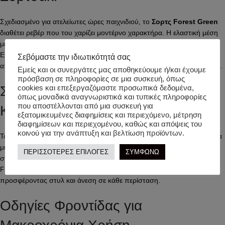
Σχεδιασμένο για ατελείωτες ώρες παιχνιδιού, το
Σορτς Forest Green
διαθέτει ρεβέρ που του χαρίζει μοντέρνο χαρακτήρα. Η ελαστική μέση
με κορδόνι προσαρμόζεται εύκολα, χαρίζοντας τέλεια εφαρμογή.
Επιπλέον, οι πρακτικές πλαϊνές τσέπες είναι ιδανικές για να
Σεβόμαστε την ιδιωτικότητά σας
αποθηκεύουν οι μικροί εξερευνητές τους πολύτιμους θησαυρούς τους.
Εμείς και οι συνεργάτες μας αποθηκεύουμε ή/και έχουμε
πρόσβαση σε πληροφορίες σε μια συσκευή, όπως
Συνδυάστε το Σορτσάκι για Κομψές
cookies και επεξεργαζόμαστε προσωπικά δεδομένα,
όπως μοναδικά αναγνωριστικά και τυπικές πληροφορίες
που αποστέλλονται από μια συσκευή για
Καλοκαιρινές Εμφανίσεις
εξατομικευμένες διαφημίσεις και περιεχόμενο, μέτρηση
διαφημίσεων και περιεχομένου, καθώς και απόψεις του
κοινού για την ανάπτυξη και βελτίωση προϊόντων.
Το
Σορτς Forest Green
ταιριάζει υπέροχα με το ασορτί πουκάμισο για
μια προσεγμένη εμφάνιση σε γιορτές ή εκδρομές. Για πιο χαλαρές
ΠΕΡΙΣΣΟΤΕΡΕΣ ΕΠΙΛΟΓΕΣ
ΣΥΜΦΩΝΩ
στιγμές, επιλέξτε ένα κοντομάνικο μπλουζάκι από τη συλλογή Forest
Friends. Με απλές κινήσεις, το ντύσιμο γίνεται μοναδικό,
προσφέροντας στυλ και άνεση σε κάθε περίσταση.
Οδηγίες Φροντίδας για