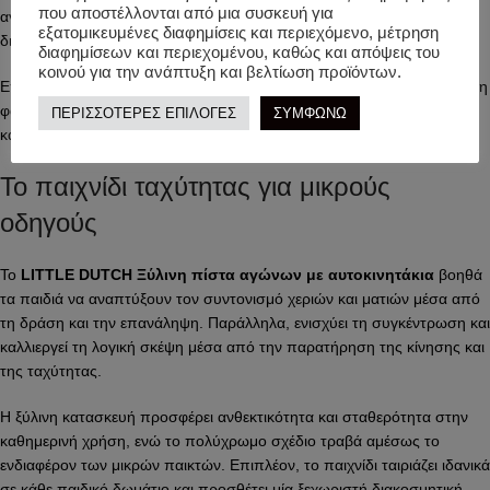
που αποστέλλονται από μια συσκευή για
αγαπημένο τους όχημα, οργανώνουν αγώνες και δημιουργούν τους
εξατομικευμένες διαφημίσεις και περιεχόμενο, μέτρηση
δικούς τους κανόνες παιχνιδιού.
διαφημίσεων και περιεχομένου, καθώς και απόψεις του
κοινού για την ανάπτυξη και βελτίωση προϊόντων.
Επιπλέον, τα παιχνιδιάρικα σχέδια και το αγωνιστικό θέμα ενισχύουν τη
φαντασία και μετατρέπουν κάθε διαδρομή σε μία νέα περιπέτεια. Έτσι,
ΠΕΡΙΣΣΟΤΕΡΕΣ ΕΠΙΛΟΓΕΣ
ΣΥΜΦΩΝΩ
κάθε γύρος γεμίζει το δωμάτιο με γέλια, χαρά και δημιουργικό παιχνίδι.
Το παιχνίδι ταχύτητας για μικρούς
οδηγούς
Το
LITTLE DUTCH Ξύλινη πίστα αγώνων με αυτοκινητάκια
βοηθά
τα παιδιά να αναπτύξουν τον συντονισμό χεριών και ματιών μέσα από
τη δράση και την επανάληψη. Παράλληλα, ενισχύει τη συγκέντρωση και
καλλιεργεί τη λογική σκέψη μέσα από την παρατήρηση της κίνησης και
της ταχύτητας.
Η ξύλινη κατασκευή προσφέρει ανθεκτικότητα και σταθερότητα στην
καθημερινή χρήση, ενώ το πολύχρωμο σχέδιο τραβά αμέσως το
ενδιαφέρον των μικρών παικτών. Επιπλέον, το παιχνίδι ταιριάζει ιδανικά
σε κάθε παιδικό δωμάτιο και προσθέτει μία ξεχωριστή διακοσμητική