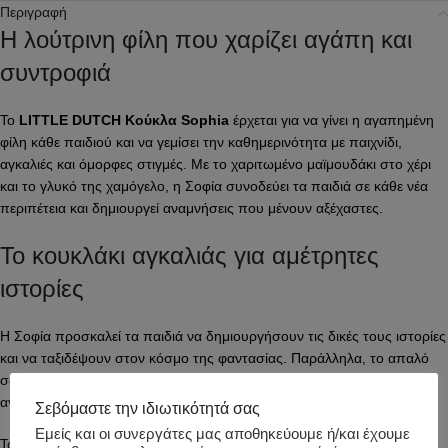
Περιγραφή
Η λούτρινη φίλη που χαρίζει αγάπη και
συντροφιά
Το
LITTLE DUTCH Κούκλα Sophia
έρχεται για να γίνει η αγαπημένη
φίλη κάθε παιδιού και να γεμίσει την καθημερινότητα με παιχνίδι,
αγκαλιές και όμορφες στιγμές. Με το χαριτωμένο μαϊμουδάκι στο χέρι
και το γλυκό της χαμόγελο, η Σοφία συνοδεύει τα παιδιά σε κάθε νέα
περιπέτεια και δημιουργεί αναμνήσεις που μένουν αξέχαστες.
Το κουκλάκι αγκαλιάς για αμέτρητες
ιστορίες
Η Σοφία προσκαλεί τα παιδιά να δημιουργήσουν τις δικές τους ιστορίες
και να ταξιδέψουν στον κόσμο της φαντασίας. Παράλληλα, το απαλό
σώμα και η ευχάριστη υφή της χαρίζουν άνεση και ζεστασιά σε κάθε
αγκαλιά.
Σεβόμαστε την ιδιωτικότητά σας
Εμείς και οι συνεργάτες μας αποθηκεύουμε ή/και έχουμε
Το μικρό μαϊμουδάκι που κρατά στο χέρι γίνεται μέρος του παιχνιδιού