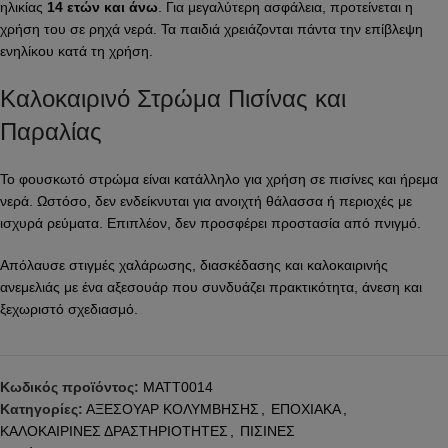
ηλικίας
14 ετών και άνω
. Για μεγαλύτερη ασφάλεια, προτείνεται η
χρήση του σε ρηχά νερά. Τα παιδιά χρειάζονται πάντα την επίβλεψη
ενηλίκου κατά τη χρήση.
Καλοκαιρινό Στρώμα Πισίνας και
Παραλίας
Το φουσκωτό στρώμα είναι κατάλληλο για χρήση σε πισίνες και ήρεμα
νερά. Ωστόσο, δεν ενδείκνυται για ανοιχτή θάλασσα ή περιοχές με
ισχυρά ρεύματα. Επιπλέον, δεν προσφέρει προστασία από πνιγμό.
Απόλαυσε στιγμές χαλάρωσης, διασκέδασης και καλοκαιρινής
ανεμελιάς με ένα αξεσουάρ που συνδυάζει πρακτικότητα, άνεση και
ξεχωριστό σχεδιασμό.
Κωδικός προϊόντος:
MATT0014
Κατηγορίες:
ΑΞΕΣΟΥΑΡ ΚΟΛΥΜΒΗΣΗΣ
,
ΕΠΟΧΙΑΚΑ
,
ΚΑΛΟΚΑΙΡΙΝΕΣ ΔΡΑΣΤΗΡΙΟΤΗΤΕΣ
,
ΠΙΣΙΝΕΣ