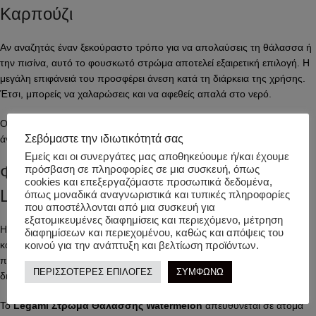
Καρπούζι
Αν αναζητάς έναν ξεκούραστο τρόπο για να απολαύσεις τη θάλασσα ή
την πισίνα, αυτό το φουσκωτό στρώμα αποτελεί εξαιρετική επιλογή. Η
μεγάλη επιφάνειά του προσφέρει άνεση κατά τη διάρκεια της χρήσης.
Έτσι, μπορείς να χαλαρώσεις και να αφεθείς απαλά στο νερό.
Οι διαστάσεις του είναι
72 x 179 cm
, προσφέροντας αρκετό χώρο για
Σεβόμαστε την ιδιωτικότητά σας
άνετη στήριξη. Επιπλέον, υποστηρίζει μέγιστο βάρος έως
90 kg
.
Εμείς και οι συνεργάτες μας αποθηκεύουμε ή/και έχουμε
Φουσκωτή Ξαπλώστρα Θαλάσσης
πρόσβαση σε πληροφορίες σε μια συσκευή, όπως
cookies και επεξεργαζόμαστε προσωπικά δεδομένα,
Legami
όπως μοναδικά αναγνωριστικά και τυπικές πληροφορίες
που αποστέλλονται από μια συσκευή για
εξατομικευμένες διαφημίσεις και περιεχόμενο, μέτρηση
Η πολύχρωμη φουσκωτή ξαπλώστρα αποτελεί ιδανική επιλογή για
διαφημίσεων και περιεχομένου, καθώς και απόψεις του
καλοκαιρινά πάρτι, διακοπές και στιγμές ξεγνοιασιάς. Χάρη στον
κοινού για την ανάπτυξη και βελτίωση προϊόντων.
πρωτότυπο σχεδιασμό της, αποτελεί επίσης μια όμορφη και
ΠΕΡΙΣΣΟΤΕΡΕΣ ΕΠΙΛΟΓΕΣ
ΣΥΜΦΩΝΩ
διασκεδαστική πρόταση δώρου για φίλους.
Το
Legami Στρώμα Θαλάσσης Watermelon
απευθύνεται σε άτομα