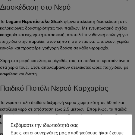
Διασκέδαση στο Νερό
Το
Legami Νεροπίστολο Shark
φέρνει ατελείωτη διασκέδαση στις
καλοκαιρινές δραστηριότητες των παιδιών. Με εντυπωσιακό σχέδιο
καρχαρία και εύχρηστη κατασκευή, αποτελεί την ιδανική επιλογή για
παιχνίδια στην παραλία, στον κήπο ή στην πισίνα. Επιπλέον, γεμίζει
εύκολα και προσφέρει γρήγορη δράση σε κάθε νερομαχία.
Χάρη στο μικρό και ελαφρύ μέγεθός του, τα παιδιά το κρατούν άνετα
στα χέρια τους. Έτσι, απολαμβάνουν ατελείωτες ώρες παιχνιδιού με
ασφάλεια και άνεση.
Παιδικό Πιστόλι Νερού Καρχαρίας
Το νεροπίστολο διαθέτει δεξαμενή νερού χωρητικότητας 50 ml και
εκτοξεύει νερό σε απόσταση έως 2,5 μέτρων. Επομένως, τα παιδιά
μπορούν να συμμετέχουν σε διασκεδαστικές νερομαχίες με φίλους και
οικογένεια.
Σεβόμαστε την ιδιωτικότητά σας
Εμείς και οι συνεργάτες μας αποθηκεύουμε ή/και έχουμε