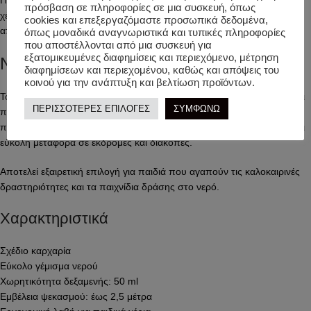
Παράλληλα, η εργονομική λαβή προσαρμόζεται ιδανικά σε παιδικά
πρόσβαση σε πληροφορίες σε μια συσκευή, όπως
χέρια. Για τον λόγο αυτό, το παιχνίδι γίνεται ακόμη πιο άνετο και
cookies και επεξεργαζόμαστε προσωπικά δεδομένα,
απολαυστικό.
όπως μοναδικά αναγνωριστικά και τυπικές πληροφορίες
που αποστέλλονται από μια συσκευή για
εξατομικευμένες διαφημίσεις και περιεχόμενο, μέτρηση
Νεροβόλο Καλοκαιρινών Περιπετειών
διαφημίσεων και περιεχομένου, καθώς και απόψεις του
κοινού για την ανάπτυξη και βελτίωση προϊόντων.
Το
Legami Νεροπίστολο Shark
συνδυάζει χαρούμενο σχεδιασμό και
ΠΕΡΙΣΣΟΤΕΡΕΣ ΕΠΙΛΟΓΕΣ
ΣΥΜΦΩΝΩ
πρακτικότητα. Το σχέδιο καρχαρία τραβά τα βλέμματα και κάνει κάθε
παιχνίδι πιο συναρπαστικό. Επιπλέον, το μικρό μέγεθός του επιτρέπει
εύκολη μεταφορά σε εκδρομές και διακοπές.
Αποτελεί εξαιρετική επιλογή για παιδιά που αγαπούν τις καλοκαιρινές
δραστηριότητες και τα παιχνίδια δράσης στο νερό.
Χαρακτηριστικά
Σχέδιο καρχαρία
Εύκολο γέμισμα νερού
Χωρητικότητα δεξαμενής: 50 ml
Εμβέλεια ψεκασμού: έως 2,5 μέτρα